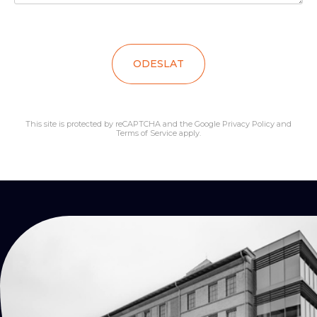
ODESLAT
This site is protected by reCAPTCHA and the Google
Privacy Policy
and
Terms of Service
apply.
KONTAKTY
Přijď
na kafe