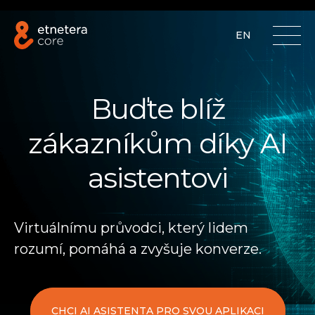
EN
Buďte blíž
zákazníkům díky AI
asistentovi
Virtuálnímu průvodci, který lidem
rozumí, pomáhá a zvyšuje konverze.
CHCI AI ASISTENTA PRO SVOU APLIKACI