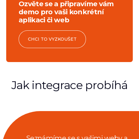
Ozvěte se a připravíme vám
demo pro vaši konkrétní
aplikaci či web
CHCI TO VYZKOUŠET
Jak integrace probíhá
Seznámíme se s vašimi weby a