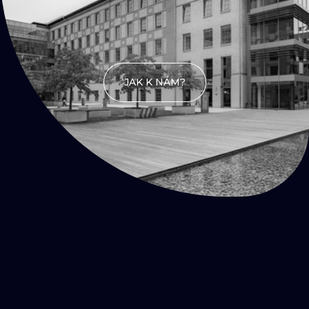
JAK K NÁM?