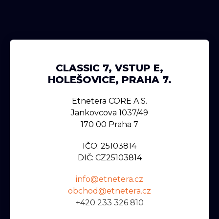
CLASSIC 7, VSTUP E,
HOLEŠOVICE, PRAHA 7.
Etnetera CORE A.s.
Jankovcova 1037/49
170 00 Praha 7
IČO: 25103814
DIČ: CZ25103814
info@etnetera.cz
obchod@etnetera.cz
+420 233 326 810