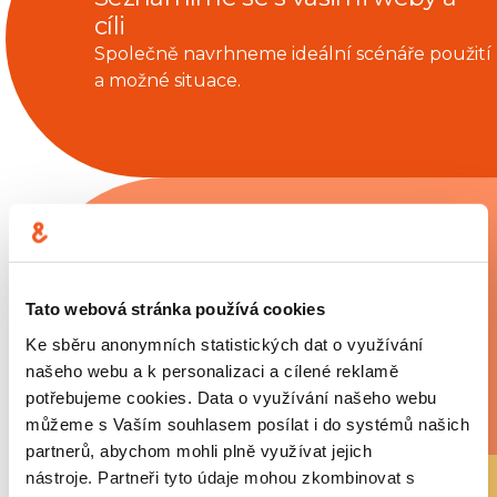
cíli
Společně navrhneme ideální scénáře použití
a možné situace.
Nasazení asistenta pomocí
Tato webová stránka používá cookies
jednoduchého kódu
Ke sběru anonymních statistických dat o využívání
našeho webu a k personalizaci a cílené reklamě
potřebujeme cookies. Data o využívání našeho webu
můžeme s Vaším souhlasem posílat i do systémů našich
partnerů, abychom mohli plně využívat jejich
nástroje. Partneři tyto údaje mohou zkombinovat s