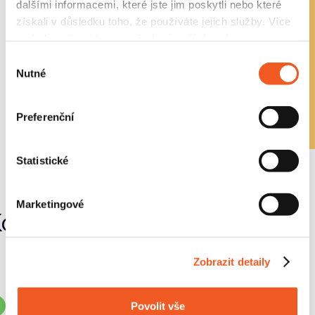
dalšími informacemi, které jste jim poskytli nebo které
získali v důsledku toho, že používáte jejich služby. Více
Sledujeme dopad a
podrobností najdete v našich
zásadách ochrany
osobních údajů
.
optimalizujeme chování
Výběr
Nutné
souhlasu
asistenta
Preferenční
Statistické
Marketingové
de asistent nejvíc září
Zobrazit detaily
vyplňování složitých formulářů
Povolit vše