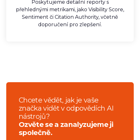
Poskytujeme detailní reporty s
přehlednými metrikami, jako Visibility Score,
Sentiment či Citation Authority, včetně
doporučení pro zlepšení.
Chcete vědět, jak je vaše
značka vidět v odpovědích AI
nástrojů?
Ozvěte se a zanalyzujeme ji
společně.