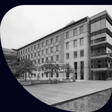
KONTAKTY
Přijď
na kafe
JAK K NÁM?