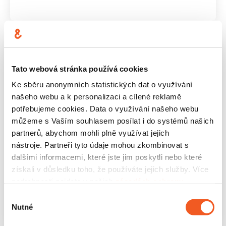
Testování a optimalizace pro AI
Tato webová stránka používá cookies
vyhledávání
Ke sběru anonymních statistických dat o využívání
Zajišťujeme, aby váš web a obsah byly
našeho webu a k personalizaci a cílené reklamě
technicky připraveny na indexaci a citaci AI
potřebujeme cookies. Data o využívání našeho webu
modelů:
můžeme s Vaším souhlasem posílat i do systémů našich
partnerů, abychom mohli plně využívat jejich
AI Crawler Visibility
– sledování, kdy a jak
nástroje. Partneři tyto údaje mohou zkombinovat s
často AI boti navštěvují váš web.
dalšími informacemi, které jste jim poskytli nebo které
Technická analýza
– odhalení a
získali v důsledku toho, že používáte jejich služby. Více
odstranění překážek pro AI indexaci.
podrobností najdete v našich
zásadách ochrany
Attribution & Traffic Insights
– měření
osobních údajů
.
Výběr
návštěvnosti a konverzí z AI vyhledávání.
Nutné
souhlasu