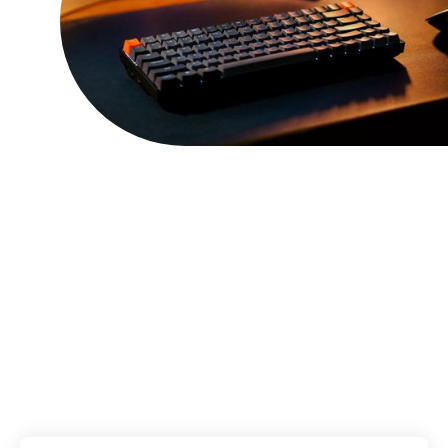
Výhody spolupráce s
námi