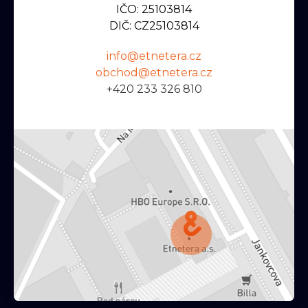
IČO: 25103814
DIČ: CZ25103814
info@etnetera.cz
obchod@etnetera.cz
+420 233 326 810