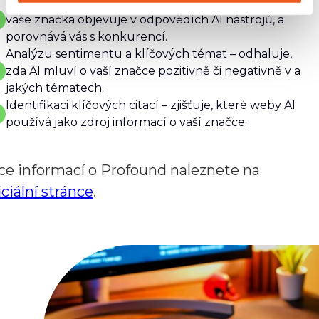
Komplexní sledování přítomnosti – měří, kolikrát se
vaše značka objevuje v odpovědích AI nástrojů, a
porovnává vás s konkurencí.
Analýzu sentimentu a klíčových témat – odhaluje,
zda AI mluví o vaší značce pozitivně či negativně v a
jakých tématech.
Identifikaci klíčových citací – zjišťuje, které weby AI
používá jako zdroj informací o vaší značce.
ce informací o Profound naleznete na
iciální stránce
.