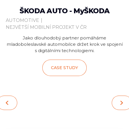
ŠKODA AUTO - MyŠKODA
AUTOMOTIVE
|
BA
NEJVĚTŠÍ MOBILNÍ PROJEKT V ČR
VZ
Jako dlouhodobý partner pomáháme
mladoboleslavské automobilce držet krok ve spojení
s digitálními technologiemi.
CASE STUDY