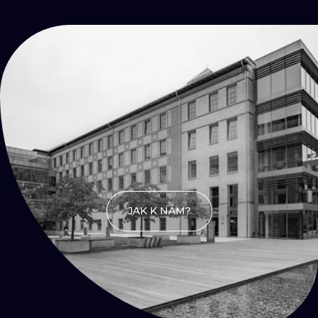
KONTAKTY
Přijď
na kafe
JAK K NÁM?