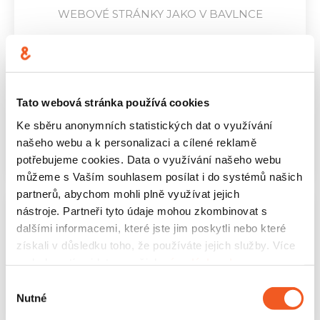
WEBOVÉ STRÁNKY JAKO V BAVLNCE
MÉDIA
Tato webová stránka používá cookies
Ke sběru anonymních statistických dat o využívání
našeho webu a k personalizaci a cílené reklamě
MODERNÍ ČTENÁŘSKÝ EKOSYSTÉM
potřebujeme cookies. Data o využívání našeho webu
můžeme s Vaším souhlasem posílat i do systémů našich
partnerů, abychom mohli plně využívat jejich
nástroje. Partneři tyto údaje mohou zkombinovat s
BANKOVNICTVÍ A FINANČNÍ SLUŽBY
dalšími informacemi, které jste jim poskytli nebo které
získali v důsledku toho, že používáte jejich služby. Více
podrobností najdete v našich
zásadách ochrany
osobních údajů
.
Výběr
SELF-CARE APLIKACE OD A DO Z
Nutné
souhlasu