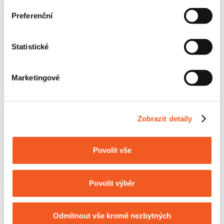
Preferenční
BANKOVNICTVÍ A FINANČNÍ SLUŽBY
Statistické
KOMPLEXNÍ ONLINE NÁSTROJE
Marketingové
Zobrazit detaily
AUTOMOTIVE
Povolit vše
WEBOVKY AUTOMOBILEK
Povolit výběr
Odmítnout vše kromě nezbytných
BANKOVNICTVÍ A FINANČNÍ SLUŽBY