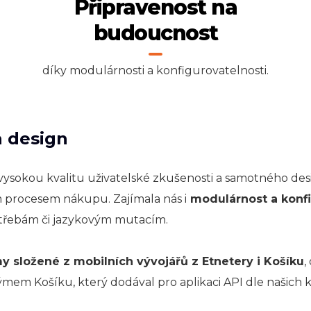
Připravenost na
budoucnost
díky modulárnosti a konfigurovatelnosti.
 design
vysokou kvalitu uživatelské zkušenosti a samotného desig
m procesem nákupu. Zajímala nás i
modulárnost a konfi
řebám či jazykovým mutacím.
y složené z mobilních vývojářů z Etnetery i Košíku
,
ýmem Košíku, který dodával pro aplikaci API dle našich 