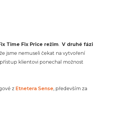
Fix Time Fix Price režim
.
V druhé fázi
ože jsme nemuseli čekat na vytvoření
 přístup klientovi ponechal možnost
egové z
Etnetera Sense
, především za