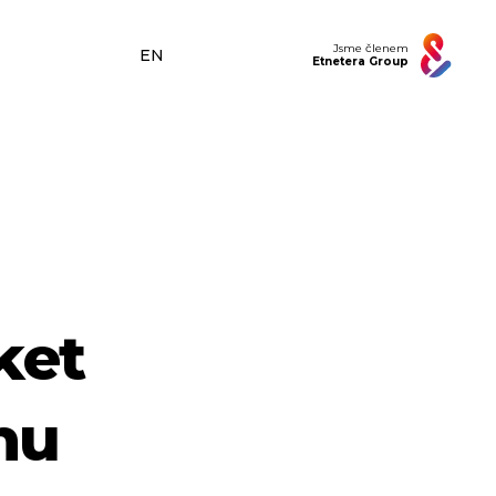
Jsme členem
EN
Etnetera Group
ket
nu