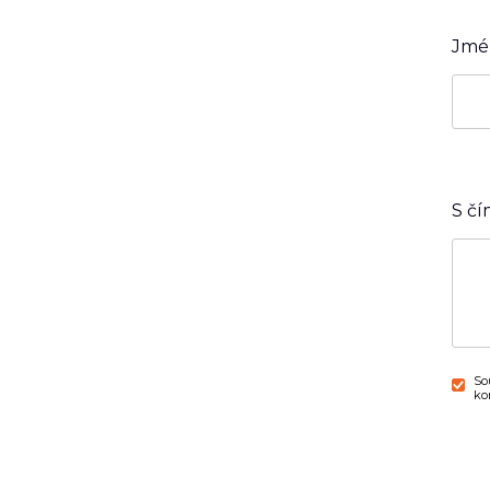
Jmén
S č
So
ko