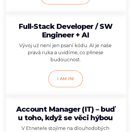
Full-Stack Developer / SW
Engineer + AI
Vývoj už není jen psaní kódu. AI je naše
pravá ruka a uvidíme, co přinese
budoucnost.
I AM IN!
Account Manager (IT) – buď
u toho, když se věci hýbou
V Etneteře stojíme na dlouhodobých