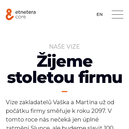
EN
NAŠE VIZE
Žijeme
stoletou firmu
Vize zakladatelů Vaška a Martina už od
počátku firmy směřuje k roku 2097. V
tomto roce nás nečeká jen úplné
zatmění Slunce, ale budeme slavit 100