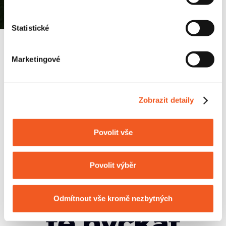
Statistické
Marketingové
Zobrazit detaily
Povolit vše
Povolit výběr
Budeme
Odmítnout vše kromě nezbytných
tě hýčkat