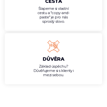
CESTA
Šlapeme si vlastní
cestu a "copy-and-
paste" je pro nás
sprostý slovo.
DŮVĚRA
Základ úspěchu?
Důvěřujeme si s klienty i
mezi sebou.