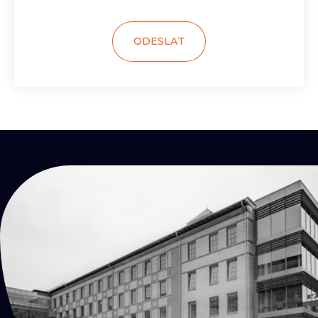
ODESLAT
KONTAKTY
Přijď
na kafe