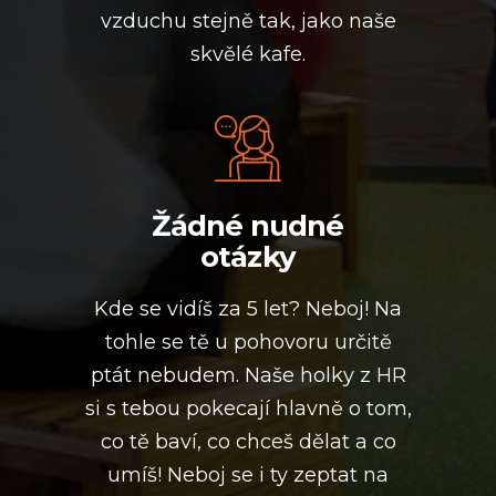
vzduchu stejně tak, jako naše
skvělé kafe.
Žádné nudné
otázky
Kde se vidíš za 5 let? Neboj! Na
tohle se tě u pohovoru určitě
ptát nebudem. Naše holky z HR
si s tebou pokecají hlavně o tom,
co tě baví, co chceš dělat a co
umíš! Neboj se i ty zeptat na