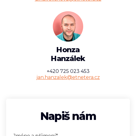
Honza
Hanzálek
+420 725 023 453
jan.hanzalek@etnetera.cz
Napiš nám
Jméno a příjmení*