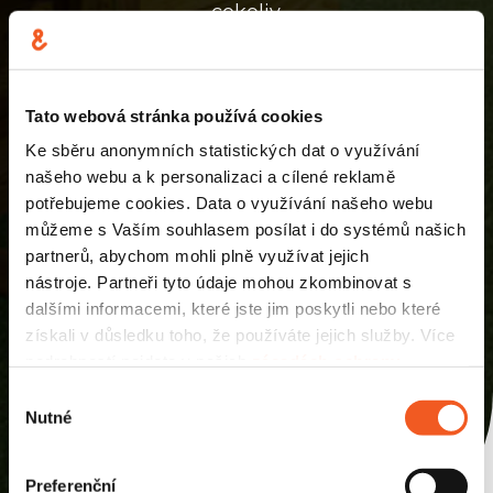
cokoliv.
Tato webová stránka používá cookies
Ke sběru anonymních statistických dat o využívání
Zajímá nás, co tě
našeho webu a k personalizaci a cílené reklamě
potřebujeme cookies. Data o využívání našeho webu
zajímá
můžeme s Vaším souhlasem posílat i do systémů našich
partnerů, abychom mohli plně využívat jejich
Konkrétnější technické detaily
nástroje. Partneři tyto údaje mohou zkombinovat s
pozice se dozvíš od našich
dalšími informacemi, které jste jim poskytli nebo které
profíků a snad i tvých budoucích
získali v důsledku toho, že používáte jejich služby. Více
podrobností najdete v našich
zásadách ochrany
kolegů. Následovat může i
osobních údajů
.
praktická část formou úkolu. A co
Výběr
Nutné
souhlasu
pak? Pak už si jen plácneme!
Preferenční