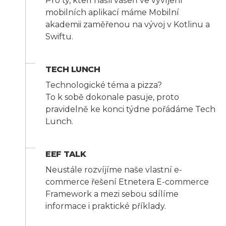
Pro ty, kteří našli vášeň ve vyvíjení
mobilních aplikací máme Mobilní
akademii zaměřenou na vývoj v Kotlinu a
Swiftu.
TECH LUNCH
Technologické téma a pizza?
To k sobě dokonale pasuje, proto
pravidelně ke konci týdne pořádáme Tech
Lunch.
EEF TALK
Neustále rozvíjíme naše vlastní e-
commerce řešení Etnetera E-commerce
Framework a mezi sebou sdílíme
informace i praktické příklady.