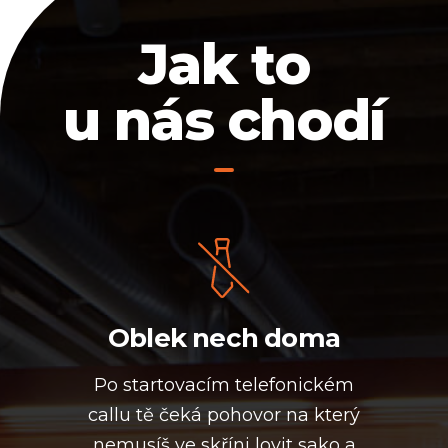
Jak to
u nás chodí
Oblek nech doma
Po startovacím telefonickém
callu tě čeká pohovor na který
nemusíš ve skříni lovit sako a