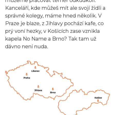
můžeme pracovat téměř odkudkoli.
Kanceláří, kde můžeš mít ale svojí židli a
správné kolegy, máme hned několik. V
Praze je blaze, z Jihlavy pochází kafe, co
prý voní hezky, v Košicích zase vznikla
kapela No Name a Brno? Tak tam už
dávno není nuda.