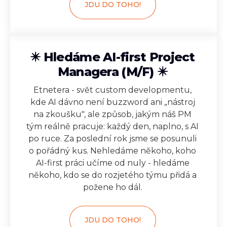
JDU DO TOHO!
✴️ Hledáme AI-first Project
Managera (M/F) ✴️
Etnetera - svět custom developmentu,
kde AI dávno není buzzword ani „nástroj
na zkoušku", ale způsob, jakým náš PM
tým reálně pracuje: každý den, naplno, s AI
po ruce. Za poslední rok jsme se posunuli
o pořádný kus. Nehledáme někoho, koho
AI-first práci učíme od nuly - hledáme
někoho, kdo se do rozjetého týmu přidá a
požene ho dál.
JDU DO TOHO!