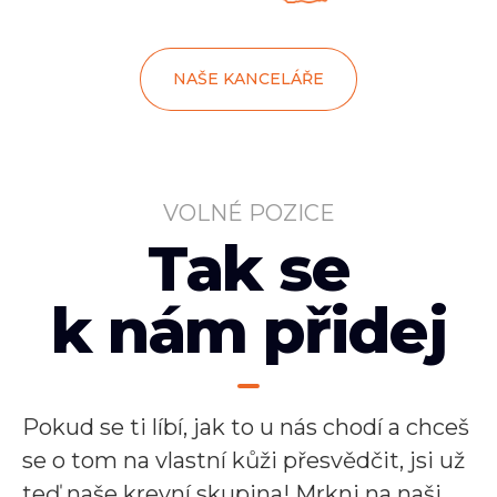
NAŠE KANCELÁŘE
VOLNÉ POZICE
Tak se
k nám přidej
Pokud se ti líbí, jak to u nás chodí a chceš
se o tom na vlastní kůži přesvědčit, jsi už
teď naše krevní skupina! Mrkni na naši