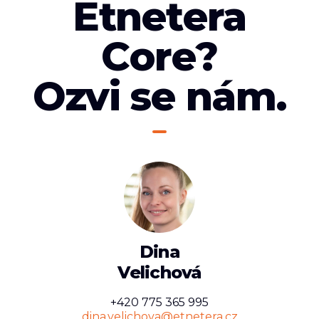
Etnetera
Core?
Ozvi se nám.
Dina
Velichová
+420 775 365 995
dina.velichova@etnetera.cz