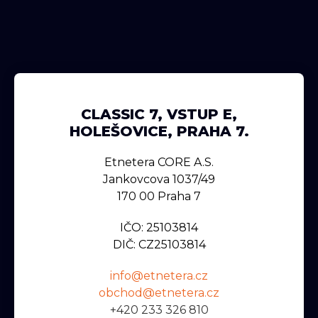
CLASSIC 7, VSTUP E,
HOLEŠOVICE, PRAHA 7.
Etnetera CORE A.s.
Jankovcova 1037/49
170 00 Praha 7
IČO: 25103814
DIČ: CZ25103814
info@etnetera.cz
obchod@etnetera.cz
+420 233 326 810