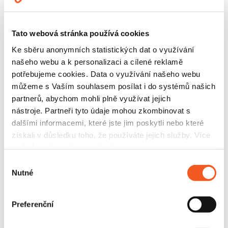
Tato webová stránka používá cookies
Pravidelné aktualizace
Ke sběru anonymních statistických dat o využívání
našeho webu a k personalizaci a cílené reklamě
Neustále pracujeme na nových funkcionalitách,
potřebujeme cookies. Data o využívání našeho webu
ale i stabilitě aplikace. Několikrát do měsíce tak
můžeme s Vaším souhlasem posílat i do systémů našich
uživatelům odesíláme pravidelné aktualizace -
partnerů, abychom mohli plně využívat jejich
třeba funkci Nafoť a jeď. Její princip spočívá v tom,
nástroje. Partneři tyto údaje mohou zkombinovat s
že registrovaný i neregistrovaný uživatel nafotí
dalšími informacemi, které jste jim poskytli nebo které
automobil ze všech stran a jednoduše si jej pojistí
získali v důsledku toho, že používáte jejich služby. Více
přímo v aplikaci díky několika kliknutím. Díky
podrobností najdete v našich
zásadách ochrany
spolupráci s
Etnetera Activate
(stojí také za
osobních údajů
.
Výběr
projektem
GA Porter
)navíc dokážeme klientovi
Nutné
souhlasu
poskytnout i podrobná data o chování uživatelů
včetně jejich interpretace.
Preferenční