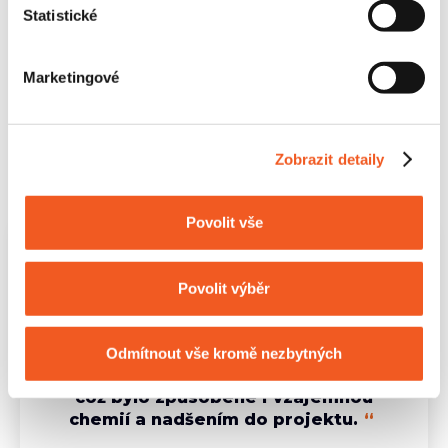
Statistické
Marketingové
Zobrazit detaily
Povolit vše
“
Myslím si, že obě strany do toho
daly maximum a na začátku byla
Povolit výběr
spolupráce velice intenzivní i kvůli
tomu, že Etnetera projekt přebrala po
původním dodavateli. Všechno se
Odmítnout vše kromě nezbytných
nakonec podařilo a dopadlo dobře,
což bylo způsobené i vzájemnou
chemií a nadšením do projektu.
“