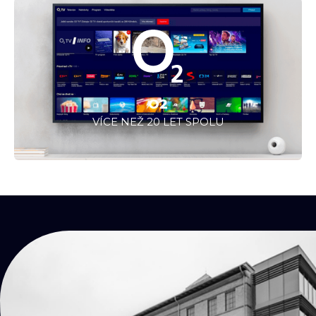
O2
VÍCE NEŽ 20 LET SPOLU
KONTAKTY
Přijď
na kafe