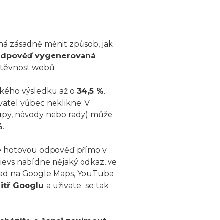
íná zásadně měnit způsob, jak
odpověď vygenerovaná
štěvnost webů.
ckého výsledku až o
34,5 %
.
ivatel vůbec neklikne. V
tupy, návody nebo rady) může
%
.
ane hotovou odpověď přímo v
wievs nabídne nějaký odkaz, ve
lad na Google Maps, YouTube
nitř Googlu
a uživatel se tak