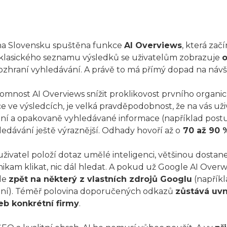
 na Slovensku spuštěna funkce
AI Overviews
, která zač
to klasického seznamu výsledků se uživatelům zobrazuje
ozhraní vyhledávání. A právě to má přímý dopad na náv
omnost AI Overviews snížit proklikovost prvního organi
ičce ve výsledcích, je velká pravděpodobnost, že na vás už
bilní a opakovaně vyhledávané informace (například pos
edávání ještě výraznější. Odhady hovoří až o
70 až 90 
uživatel položí dotaz umělé inteligenci, většinou dost
nikam klikat, nic dál hledat. A pokud už Google AI Over
le
zpět na některý z vlastních zdrojů Googlu
(napřík
ání). Téměř polovina doporučených odkazů
zůstává uv
b konkrétní firmy
.