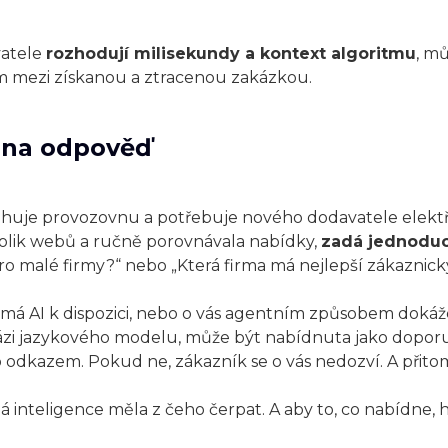
vatele
rozhodují milisekundy a kontext algoritmu
, mů
 mezi získanou a ztracenou zakázkou.
dna odpověď
stěhuje provozovnu a potřebuje nového dodavatele elektři
ěkolik webů a ručně porovnávala nabídky,
zadá jednoduc
ro malé firmy?“ nebo „Která firma má nejlepší zákaznický
co má AI k dispozici, nebo o vás agentním způsobem doká
bázi jazykového modelu, může být nabídnuta jako dopor
odkazem. Pokud ne, zákazník se o vás nedozví. A přitom
 inteligence měla z čeho čerpat. A aby to, co nabídne, h