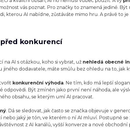
EO a kvalitní obsah, AI ho nemusí vůbec použít. A vy
př
l možnost vás poznat. Pro značky to znamená jediné. Být 
i, kterou AI nabídne, zůstáváte mimo hru. A právě to je
 před konkurencí
cí na AI s otázkou, koho si vybrat, už
nehledá obecné i
u jiného dodavatele, máte smůlu bez ohledu na to, jak kv
tvořit
konkurenční výhoda
. Ne tím, kdo má lepší sloga
né odpovědi. Být zmíněn jako první není náhoda, ale výs
ného obsahu, se kterým umí AI pracovat.
lný
. Dá se sledovat, jak často se značka objevuje v gene
nebo jaký je tón, ve kterém o ní AI mluví. Postupně se z
ávštěvnost z AI kanálů, vyšší konverze a nové obchodní př