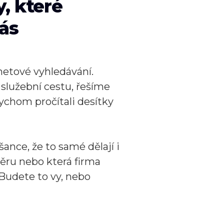
y, které
vás
netové vyhledávání.
služební cestu, řešíme
ychom pročítali desítky
šance, že to samé dělají i
měru nebo která firma
Budete to vy, nebo