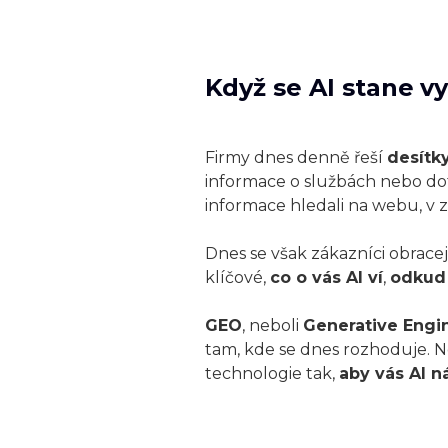
Když se AI stane v
Firmy dnes denně řeší
desítk
informace o službách nebo dot
informace hledali na webu, v z
Dnes se však zákazníci obracej
klíčové,
co o vás AI ví
,
odkud 
GEO
, neboli
Generative Engi
tam, kde se dnes rozhoduje. Nej
technologie tak,
aby vás AI n