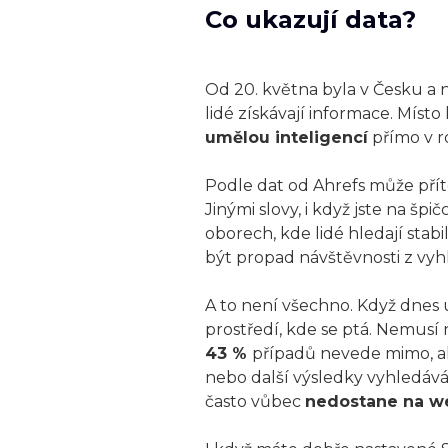
Co ukazují data?
Od 20. května byla v Česku a
lidé získávají informace. Mís
umělou inteligencí
přímo v r
Podle dat od Ahrefs může přít
Jinými slovy, i když jste na šp
oborech, kde lidé hledají sta
být propad návštěvnosti z vyhl
A to není všechno. Když dnes 
prostředí, kde se ptá. Nemusí 
43 %
případů nevede mimo, a
nebo další výsledky vyhledáv
často vůbec
nedostane na we