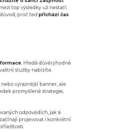
icházíte o šanci zaujmout
mezi top výsledky už nestačí.
 důvod, proč teď
přichází čas
nformace
. Hledá důvěryhodné
alitní služby nabízíte.
n nebo výraznější banner, ale
ledek promyšlené strategie,
rovaných odpovědích, jak si
ačínají projevovat i konkrétní
íležitosti.