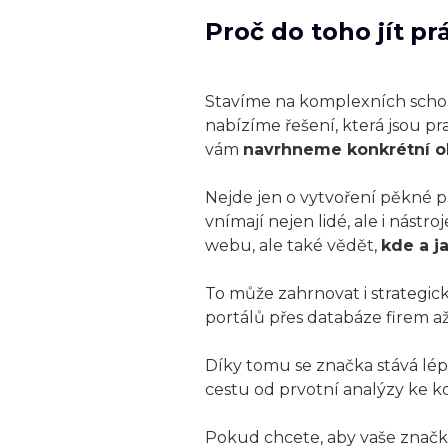
Proč do toho jít pr
Stavíme na komplexních schopn
nabízíme řešení, která jsou p
vám
navrhneme konkrétní ob
Nejde jen o vytvoření pěkné p
vnímají nejen lidé, ale i nást
webu, ale také vědět,
kde a j
To může zahrnovat i strategi
portálů přes databáze firem až
Díky tomu se značka stává lépe
cestu od prvotní analýzy ke 
Pokud chcete, aby vaše značka