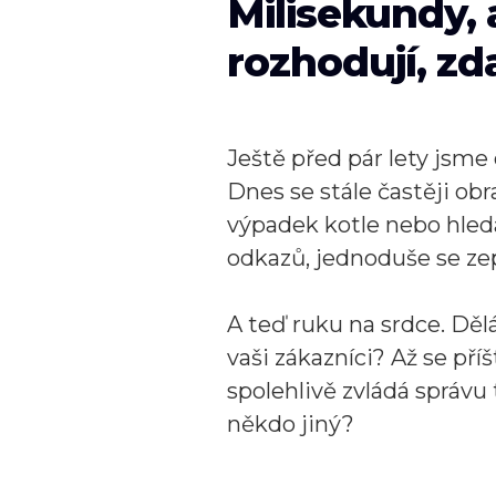
Milisekundy, 
rozhodují, zda
Ještě před pár lety jsme
Dnes se stále častěji ob
výpadek kotle nebo hled
odkazů, jednoduše se z
A teď ruku na srdce. Dělát
vaši zákazníci? Až se př
spolehlivě zvládá správ
někdo jiný?