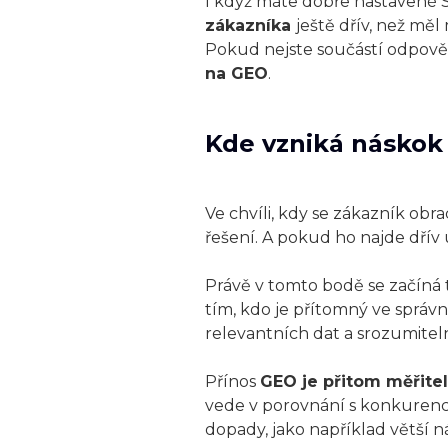
I když máte dobře nastavené S
zákazníka
ještě dřív, než mě
Pokud nejste součástí odpověd
na GEO
.
Kde vzniká náskok
Ve chvíli, kdy se zákazník obra
řešení. A pokud ho najde dřív 
Právě v tomto bodě se začíná 
tím, kdo je přítomný ve správ
relevantních dat a srozumitel
Přínos
GEO je přitom měřite
vede v porovnání s konkurencí 
dopady, jako například větší n