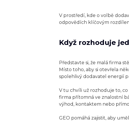
V prostředí, kde o volbě doda
odpovědích klíčovým rozdílem
Když rozhoduje je
Představte si, že malá firma 
Místo toho, aby si otevřela n
spolehlivý dodavatel energií p
V tu chvíli už rozhoduje to, 
firma přítomná ve znalostní 
výhod, kontaktem nebo přímo 
GEO pomáhá zajistit, aby umělá