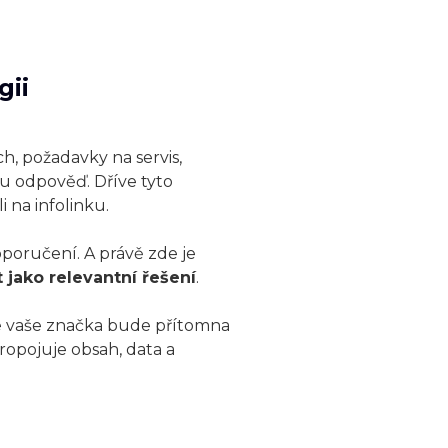
gii
ch, požadavky na servis,
ou odpověď. Dříve tyto
 na infolinku.
oporučení. A právě zde je
jako relevantní řešení
.
, že vaše značka bude přítomna
propojuje obsah, data a