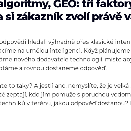
algoritmy, GEO: tři faktor
 si zákazník zvolí právě 
 odpovědi hledali výhradně přes klasické inter
racíme na umělou inteligenci. Když plánujeme 
áme nového dodavatele technologií, místo ab
eptáme a rovnou dostaneme odpověď.
e to taky? A jestli ano, nemyslíte, že je velká 
íště zeptají, kdo jim pomůže s poruchou vodo
u techniků v terénu, jakou odpověď dostanou? 