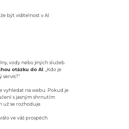
že být viditelnost v AI
ny, vody nebo jiných služeb.
hou otázku do AI
: „Kdo je
 servis?“
že vyhledat na webu. Pokud je
učení s jasným shrnutím
 už se rozhoduje.
rálo ve váš prospěch.