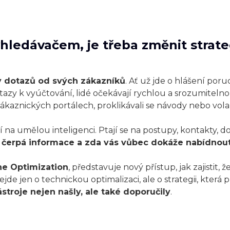
yhledávačem, je třeba změnit strate
y dotazů od svých zákazníků
. Ať už jde o hlášení poru
azy k vyúčtování, lidé očekávají rychlou a srozumiteln
ákaznických portálech, proklikávali se návody nebo volali
í na umělou inteligenci. Ptají se na postupy, kontakty, d
čerpá informace a zda vás vůbec dokáže nabídnout 
ne Optimization
, představuje nový přístup, jak zajistit
de jen o technickou optimalizaci, ale o strategii, která 
ástroje nejen našly, ale také doporučily
.