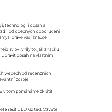
, technologii i obsah a
 rozdíl od obecných doporučení
 smysl právě vaší značce.
jdřív ovlivnily to, jak značku
n upravit obsah na vlastním
ních webech od recenzních
evantní zdroje.
rávě v tom pomáháme zkrátit
ěte řešit GEO už teď. Ozvěte