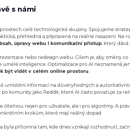
ávě s námi
ostech celé technologické skupiny. Spojujeme strategii
raktická, přehledná a připravená na reálné nasazení. Na
sah, úpravy webu i komunikační přístup
, který dává
rezentace nebo redesign webu. Cílem je, aby změny co ne
roje umělé inteligence. Optimalizace pro AI neznamená je
ak být vidět v celém online prostoru
.
cké umístění informací na důvěryhodných a autoritativ
 po komunity jako Reddit, které AI často považuje za rel
 čitelnou nejen pro uživatele, ale i pro algoritmy. A p
konkrétním krokům, které mají reálný dopad.
 byla přítomná tam, kde dnes vznikají rozhodnutí, začn