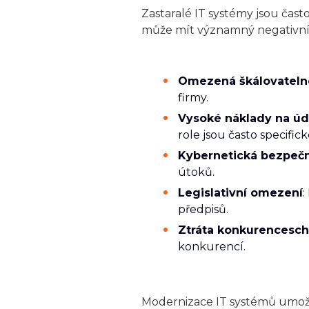
Zastaralé IT systémy jsou čast
může mít významný negativní 
Omezená škálovateln
firmy.
Vysoké náklady na úd
role jsou často specifi
Kybernetická bezpeč
útoků.
Legislativní omezení
:
předpisů.
Ztráta konkurencesch
konkurencí.
Modernizace IT systémů umožňu