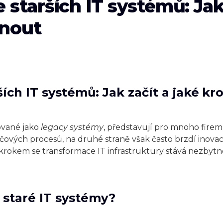
starších IT systémů: Jak 
knout
ích IT systémů: Jak začít a jaké k
čované jako
legacy systémy
, představují pro mnoho firem 
čových procesů, na druhé straně však často brzdí inovac
rokem se transformace IT infrastruktury stává nezbyt
 staré IT systémy?