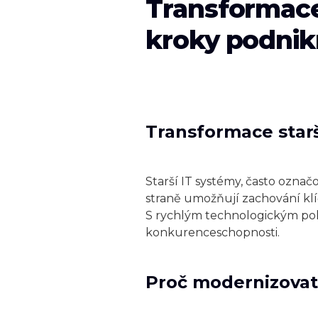
Transformace 
kroky podni
Transformace starš
Starší IT systémy, často ozna
straně umožňují zachování klí
S rychlým technologickým pok
konkurenceschopnosti.
Proč modernizovat