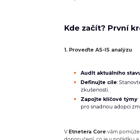
Kde začít? První k
1. Proveďte AS-IS analýzu
Audit aktuálního stav
Definujte cíle
: Stanovt
zkušenosti.
Zapojte klíčové týmy
pro snadnou adopci zm
V
Etnetera Core
vám pomůžeme
doporučení, co je v pořádku 