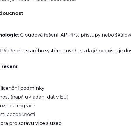
udoucnost
nologie
: Cloudová řešení, API-first přístupy nebo škálo
: Při přepisu starého systému ověřte, zda již neexistuje 
 řešení
:
a licenční podmínky
nost (např. ukládání dat v EU)
 možnost migrace
asti bezpečnosti
ra pro správu více služeb