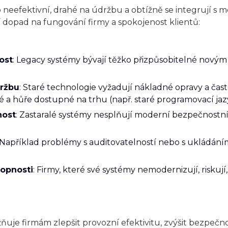
o neefektivní, drahé na údržbu a obtížně se integrují s
dopad na fungování firmy a spokojenost klientů:
ost
: Legacy systémy bývají těžko přizpůsobitelné novým
ržbu
: Staré technologie vyžadují nákladné opravy a čast
cké a hůře dostupné na trhu (např. staré programovací jaz
nost
: Zastaralé systémy nesplňují moderní bezpečnostní 
 Například problémy s auditovatelností nebo s ukládán
opnosti
: Firmy, které své systémy nemodernizují, riskuj
je firmám zlepšit provozní efektivitu, zvýšit bezpečnos