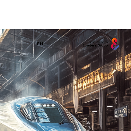
Jsme členem
EN
Etnetera Group