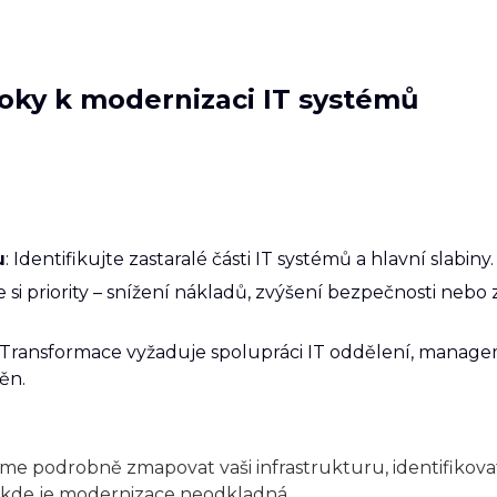
roky k modernizaci IT systémů
u
: Identifikujte zastaralé části IT systémů a hlavní slabiny.
e si priority – snížení nákladů, zvýšení bezpečnosti nebo
: Transformace vyžaduje spolupráci IT oddělení, manage
ěn.
 podrobně zmapovat vaši infrastrukturu, identifikovat 
a kde je modernizace neodkladná.