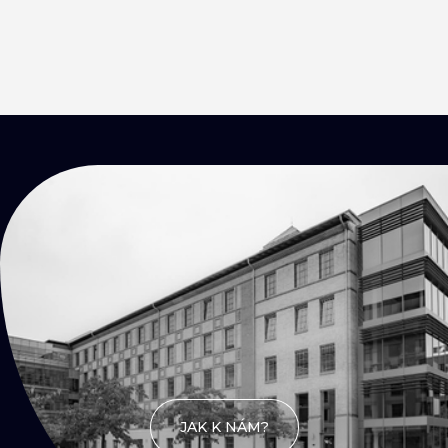
KONTAKTY
Přijď
na kafe
JAK K NÁM?