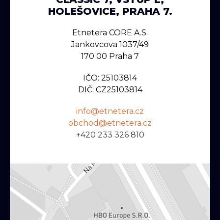
HOLEŠOVICE, PRAHA 7.
Etnetera CORE A.s.
Jankovcova 1037/49
170 00 Praha 7
IČO: 25103814
DIČ: CZ25103814
info@etnetera.cz
obchod@etnetera.cz
+420 233 326 810