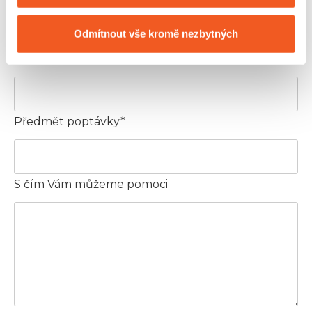
Odmítnout vše kromě nezbytných
E-mail*
Předmět poptávky*
S čím Vám můžeme pomoci