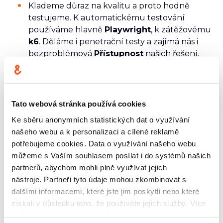
Klademe důraz na kvalitu a proto hodně
testujeme. K automatickému testování
používáme hlavně
Playwright
, k zátěžovému
k6
. Děláme i penetrační testy a zajímá nás i
bezproblémová
Přístupnost
našich řešení.
Nad vším pak bdí
observabilita
, monitoring a
alerting, kde preferujeme
LGTM stack
(Loki,
Grafana, Tempo, Mimir).
Tato webová stránka používá cookies
A v dnešní době se radar samozřejmě
neobejde ani bez bodů zaměřených na
AI
.
Ke sběru anonymních statistických dat o využívání
našeho webu a k personalizaci a cílené reklamě
potřebujeme cookies. Data o využívání našeho webu
Náš pohled není uzavřený ani neměnný.
můžeme s Vaším souhlasem posílat i do systémů našich
TechRadar pro nás představuje živý
partnerů, abychom mohli plně využívat jejich
dokument, který se vyvíjí spolu s tím, jak
nástroje. Partneři tyto údaje mohou zkombinovat s
rosteme, sbíráme zkušenosti a reagujeme na
dalšími informacemi, které jste jim poskytli nebo které
nové výzvy.
Pokud vás něco zaujalo, máte jinou
získali v důsledku toho, že používáte jejich služby. Více
zkušenost nebo u vás funguje jiný přístup, ozvěte
podrobností najdete v našich
zásadách ochrany