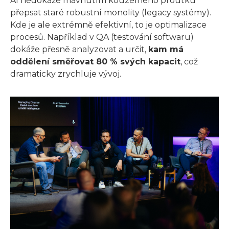
AI nedokáže mávnutím kouzelného proutku
přepsat staré robustní monolity (legacy systémy).
Kde je ale extrémně efektivní, to je optimalizace
procesů. Například v QA (testování softwaru)
dokáže přesně analyzovat a určit,
kam má
oddělení směřovat 80 % svých kapacit
, což
dramaticky zrychluje vývoj.