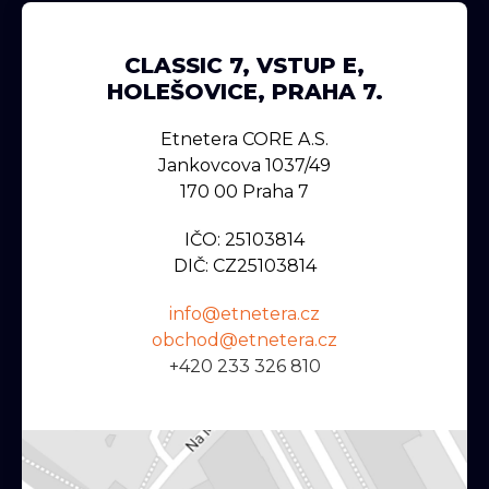
CLASSIC 7, VSTUP E,
HOLEŠOVICE, PRAHA 7.
Etnetera CORE A.s.
Jankovcova 1037/49
170 00 Praha 7
IČO: 25103814
DIČ: CZ25103814
info@etnetera.cz
obchod@etnetera.cz
+420 233 326 810