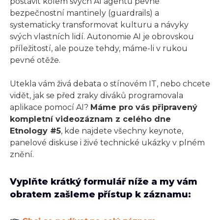
postavit kolem svých AI agentů pevné
bezpečnostní mantinely (guardrails) a
systematicky transformovat kulturu a návyky
svých vlastních lidí. Autonomie AI je obrovskou
příležitostí, ale pouze tehdy, máme-li v rukou
pevné otěže.
Utekla vám živá debata o stínovém IT, nebo chcete
vidět, jak se před zraky diváků programovala
aplikace pomocí AI?
Máme pro vás připravený
kompletní videozáznam z celého dne
Etnology #5
, kde najdete všechny keynote,
panelové diskuse i živé technické ukázky v plném
znění.
Vyplňte krátký formulář níže a my vám
obratem zašleme přístup k záznamu: