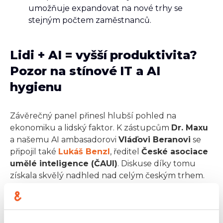
umožňuje expandovat na nové trhy se
stejným počtem zaměstnanců.
Lidi + AI = vyšší produktivita?
Pozor na stínové IT a AI
hygienu
Závěrečný panel přinesl hlubší pohled na
ekonomiku a lidský faktor. K zástupcům
Dr. Maxu
a našemu AI ambasadorovi
Vláďovi Beranovi
se
připojil také
Lukáš Benzl
, ředitel
České asociace
umělé inteligence (ČAUI)
. Diskuse díky tomu
získala skvělý nadhled nad celým českým trhem.
Panelisté hned v úvodu vyvrátili častý mýtus:
pokud si myslíte, že úspěchem je ušetřit
každému zaměstnanci 15 minut denně, experti