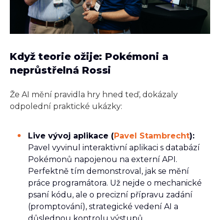
Když teorie ožije: Pokémoni a
neprůstřelná Rossi
Že AI mění pravidla hry hned teď, dokázaly
odpolední praktické ukázky:
Live vývoj aplikace (
Pavel Stambrecht
):
Pavel vyvinul interaktivní aplikaci s databází
Pokémonů napojenou na externí API.
Perfektně tím demonstroval, jak se mění
práce programátora. Už nejde o mechanické
psaní kódu, ale o precizní přípravu zadání
(promptování), strategické vedení AI a
důslednou kontrolu výstupů.