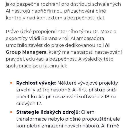
jako bezpečné rozhraní pro distribuci schválených
AI nástrojů napříč firmou při zachování plné
kontroly nad kontextem a bezpečností dat.
Právě úzké propojení interního týmu Dr. Maxe a
expertízy Vládi Berana v roli AI ambasadora
umožnilo zavést do praxe dedikovanou roli
AI
Group Managera
, který má na starosti nastavování
pravidel, edukaci a bezpečnost. A výsledky této
spolupráce jsou fascinující:
Rychlost vývoje:
Některé vývojové projekty
zrychlily až trojnásobně. AI-first přístup snížil
počet kroků při nasazování softwaru z 18 na
cílových 12.
Strategie lidských zdrojů:
Cílem
transformace nebylo plošné propouštění, ale
kompletní zmrazení nových náborů. AI firmě