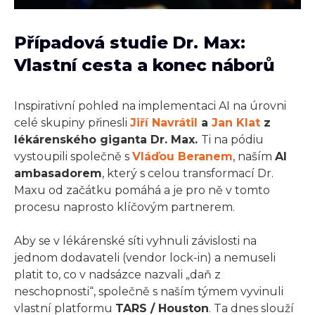
Případová studie Dr. Max:
Vlastní cesta a konec náborů
Inspirativní pohled na implementaci AI na úrovni
celé skupiny přinesli
Jiří Navrátil
a
Jan Klat
z
lékárenského giganta Dr. Max.
Ti na pódiu
vystoupili společně s
Vláďou Beranem
, naším
AI
ambasadorem
, který s celou transformací Dr.
Maxu od začátku pomáhá a je pro ně v tomto
procesu naprosto klíčovým partnerem.
Aby se v lékárenské síti vyhnuli závislosti na
jednom dodavateli (vendor lock-in) a nemuseli
platit to, co v nadsázce nazvali „daň z
neschopnosti“, společně s naším týmem vyvinuli
vlastní platformu
TARS / Houston
. Ta dnes slouží