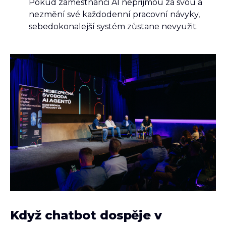
Pokud zaměstnanci AI nepřijmou za svou a
nezmění své každodenní pracovní návyky,
sebedokonalejší systém zůstane nevyužit.
Když chatbot dospěje v