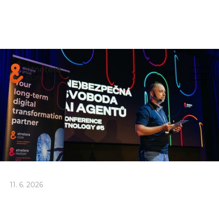
EN
11
.
6
.
2026