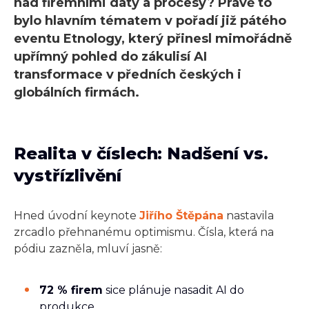
nad firemními daty a procesy? Právě to
bylo hlavním tématem v pořadí již pátého
eventu Etnology, který přinesl mimořádně
upřímný pohled do zákulisí AI
transformace v předních českých i
globálních firmách.
Realita v číslech: Nadšení vs.
vystřízlivění
Hned úvodní keynote
Jiřího Štěpána
nastavila
zrcadlo přehnanému optimismu. Čísla, která na
pódiu zazněla, mluví jasně:
72 % firem
sice plánuje nasadit AI do
produkce...