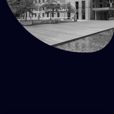
JAK K NÁM?