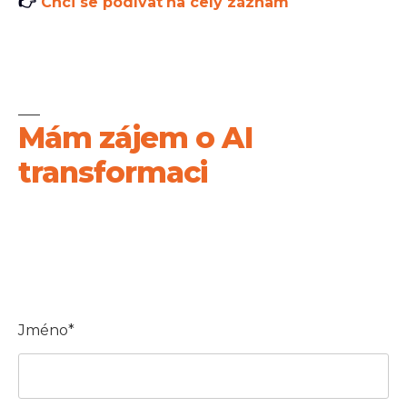
👉
Chci se podívat na celý záznam
___
Mám zájem o AI
transformaci
Jméno*