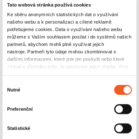
vás vyvedou z omylu, tento čas lidé nejčastěji
Tato webová stránka používá cookies
stráví u kávovaru
. Skutečná finanční a byznysová
Ke sběru anonymních statistických dat o využívání
hodnota vzniká až tehdy, když díky AI procesy
našeho webu a k personalizaci a cílené reklamě
zcela redefinujeme nebo úplně eliminujeme
.
potřebujeme cookies. Data o využívání našeho webu
můžeme s Vaším souhlasem posílat i do systémů našich
Velkým tématem byla také ekonomická
partnerů, abychom mohli plně využívat jejich
udržitelnost. Náklady na tokeny rostou raketovým
nástroje. Partneři tyto údaje mohou zkombinovat s
tempem a firemní API účty snadno vyskočí na
dalšími informacemi, které jste jim poskytli nebo které
desítky tisíc dolarů měsíčně. Je proto nezbytné
získali v důsledku toho, že používáte jejich služby. Více
zavést přísnou
AI hygienu.
Na rutinní úkoly, jako
podrobností najdete v našich
zásadách ochrany
je zákaznická podpora prvního stupně, není
osobních údajů
.
potřeba nasazovat ten nejdražší a nejvýkonnější
Výběr
model na trhu.
Nutné
souhlasu
Diskuse otevřela i varovný fenomén dnešní doby:
Preferenční
stínové IT (Shadow IT)
. Demokratizace AI vedla k
tomu, že si nadšení zaměstnanci sami kódují malé
aplikace a automatizace na koleni. Vzniká tím
Statistické
obrovský technologický dluh a bezpečnostní