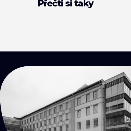
Přečti si taky
KONTAKTY
Přijď
na kafe