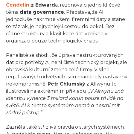
Cendelín
z Edward
a, rezonovalo jedno klíčové
téma
data governance
. Představa, že AI
jednoduše nakrmíte všemi firemními daty a stane
se zázrak, je nejrychlejší cestou do pekel. Bez
řádné struktury a klasifikace dat vznikne v
organizaci pouze technologický chaos.
Panelisté se shodli, že úprava nestrukturovaných
dat pro potřeby AI není čistě technický projekt, ale
obrovská kulturní změna celé firmy. V silně
regulovaných odvětvích jsou mantinely nastaveny
nekompromisně.
Petr Chlumský
z Allwynu to
ilustrovali na extrémním příkladu:
„V Allwynu zná
identitu výherce 3 miliard korun pouze tři lidé na
světě. AI k těmto systémům nemá a nesmí mít
žádný přístup.“
Zazněla také střízlivá pravda o starých systémech.