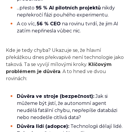
...přesto
95 % AI pilotních projektů
nikdy
nepřekročí fázi pouhého experimentu.
A co víc,
56 % CEO
na rovinu tvrdí, že jim AI
zatím nepřinesla vůbec nic.
Kde je tedy chyba? Ukazuje se, že hlavní
překážkou dnes překvapivě není technologie jako
taková. Ta se vyvíjí mílovými kroky.
Klíčovým
problémem je
důvěra
. A to hned ve dvou
rovinách:
Důvěra ve stroje (bezpečnost):
Jak si
můžeme být jistí, že autonomní agent
neudělá fatální chybu, nepřepíše databázi
nebo neodešle citlivá data?
Důvěra lidí (adopce):
Technologii dělají lidé.