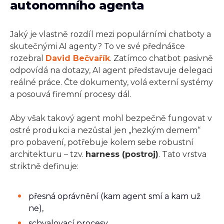
autonomního agenta
Jaký je vlastně rozdíl mezi populárními chatboty a
skutečnými AI agenty? To ve své přednášce
rozebral
David Bečvařík
. Zatímco chatbot pasivně
odpovídá na dotazy, AI agent představuje delegaci
reálné práce. Čte dokumenty, volá externí systémy
a posouvá firemní procesy dál.
Aby však takový agent mohl bezpečně fungovat v
ostré produkci a nezůstal jen „hezkým demem“
pro pobavení, potřebuje kolem sebe robustní
architekturu – tzv.
harness (postroj)
. Tato vrstva
striktně definuje:
přesná oprávnění (kam agent smí a kam už
ne),
schvalovací procesy,