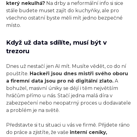
který nekulhá?
Na drby a neformální info si sice
stále budete muset zajít do kuchyňky, ale pro
všechno ostatní byste měli mít jedno bezpečné
místo.
Když už data sdílíte, musí být v
trezoru
Dnes už nestačí jen AI mít. Musíte vědět, co do ní
pouštíte.
Hackeři jsou dnes mistři svého oboru
a firemní data jsou pro ně digitální zlato.
A
bohužel, masivní úniky se dějí i těm největším
hráčům přímo u nás. Stačí jedna malá díra v
zabezpečení nebo neopatrný proces u dodavatele
a problém je na světě.
Představte si tu situaci u vás ve firmě. Přijdete ráno
do práce a zjistíte, že vaše
interní ceníky,