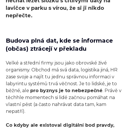
nechat ležet složku s citlivými daty na
lavičce v parku s vírou, že si ji nikdo
nepřečte.
Budova plná dat, kde se informace
(občas) ztrácejí v překladu
Velké a střední firmy jsou jako obrovské živé
organismy. Obchod má svá data, logistika jiná, HR
zase svoje a najít tu jednu správnou informaci v
labyrintu systémů trvá věčnost. Je to lidské, je to
běžné, ale
pro byznys je to nebezpečné
. Právě v
těchhle momentech si lidé začnou pomáhat na
vlastní pěst (a často nahrávat data tam, kam
nepatří).
Co kdyby ale existoval digitální bod pravdy,