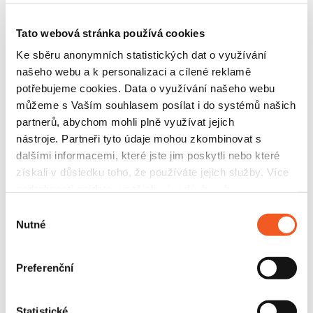
cloudu kvůli jedné neopatrné chybě. Vaše
informace si zaslouží prostor, kde budou dostupné
Tato webová stránka používá cookies
jen těm, kteří je skutečně potřebují, a to bezpečně
a pod vaší kontrolou.
Ke sběru anonymních statistických dat o využívání
Chcete mít jistotu, že vaše firemní tajemství
našeho webu a k personalizaci a cílené reklamě
zůstane skutečně pod zámkem?
Rádi vám
potřebujeme cookies. Data o využívání našeho webu
ukážeme, kde přesně má vaše současná
můžeme s Vaším souhlasem posílat i do systémů našich
architektura slabá místa a jak postavit systém,
partnerů, abychom mohli plně využívat jejich
který vás nenechá ve štychu ani v éře pokročilé AI.
nástroje. Partneři tyto údaje mohou zkombinovat s
dalšími informacemi, které jste jim poskytli nebo které
Chci navázat spolupráci
získali v důsledku toho, že používáte jejich služby. Více
podrobností najdete v našich
zásadách ochrany
osobních údajů
.
Výběr
Nutné
souhlasu
Preferenční
Jméno*
Statistické