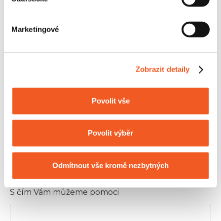
Marketingové
Příjmení*
Zobrazit detaily
Povolit vše
E-mail*
Povolit výběr
Předmět poptávky*
Odmítnout vše kromě nezbytných
S čím Vám můžeme pomoci