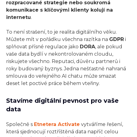
rozpracované strategie nebo soukromá
komunikace s klíčovými klienty kolují na
internetu
.
To není strašení, to je realita digitálního věku.
Můžete mít v pořádku všechna razítka na
GDPR
i
splňovat přísné regulace jako
DORA
, ale pokud
vaše data bydlí v nekontrolovaném cloudu,
riskujete všechno. Reputaci, důvěru partnerů i
roky budovaný byznys. Jedna nešťastně nahraná
smlouva do veřejného AI chatu může smazat
deset let poctivé práce během vteřiny.
Stavíme digitální pevnost pro vaše
data
Společně s
Etnetera Activate
vytváříme řešení,
která sjednocují roztříštěná data napříč celou