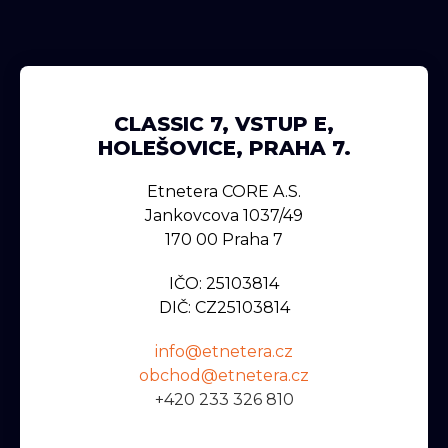
CLASSIC 7, VSTUP E,
HOLEŠOVICE, PRAHA 7.
Etnetera CORE A.s.
Jankovcova 1037/49
170 00 Praha 7
IČO: 25103814
DIČ: CZ25103814
info@etnetera.cz
obchod@etnetera.cz
+420 233 326 810