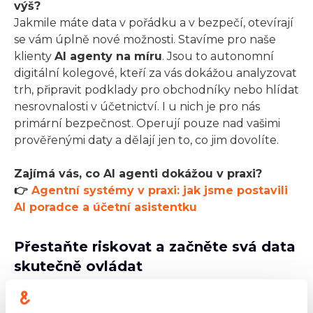
výš?
Jakmile máte data v pořádku a v bezpečí, otevírají
se vám úplně nové možnosti. Stavíme pro naše
klienty
AI agenty na míru
. Jsou to autonomní
digitální kolegové, kteří za vás dokážou analyzovat
trh, připravit podklady pro obchodníky nebo hlídat
nesrovnalosti v účetnictví. I u nich je pro nás
primární bezpečnost. Operují pouze nad vašimi
prověřenými daty a dělají jen to, co jim dovolíte.
Zajímá vás, co AI agenti dokážou v praxi?
👉
Agentní systémy v praxi: jak jsme postavili
AI poradce a účetní asistentku
Přestaňte riskovat a začněte svá data
skutečně ovládat
Nečekejte, až vaše data skončí ve veřejném