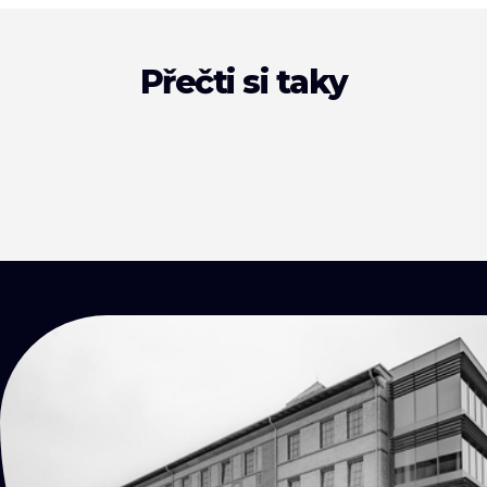
Přečti si taky
KONTAKTY
Přijď
na kafe