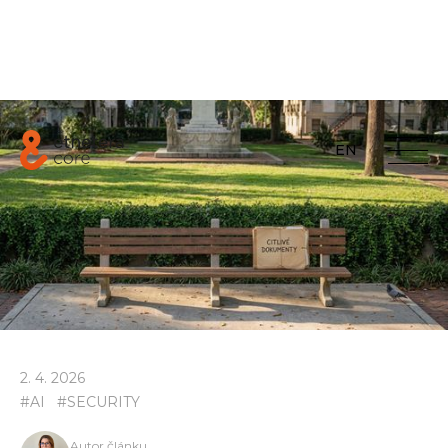
EN
2
.
4
.
2026
#
AI
#
SECURITY
Autor článku