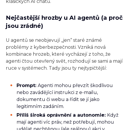
klasických AI chatů.
Nejčastější hrozby u AI agentů (a proč
jsou zrádné)
U agentů se neobjevují „jen“ staré známé
problémy z kyberbezpečnosti. Vzniká nová
kombinace hrozeb, které vycházejí z toho, že
agenti čtou otevřený svět, rozhodují se sami a mají
ruce v systémech. Tady jsou ty nejtypičtější:
Prompt:
Agenti mohou převzít škodlivou
nebo zavádějící instrukci z e-mailu,
dokumentu či webu a řídit se jí jako
legitimním zadáním.
Příliš široká oprávnění a autonomie:
Když
mají agenti víc práv, než potřebují, mohou
udělat nechtěnou (ale reálnou) akci v