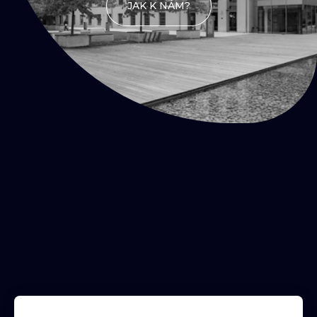
JAK K NÁM?