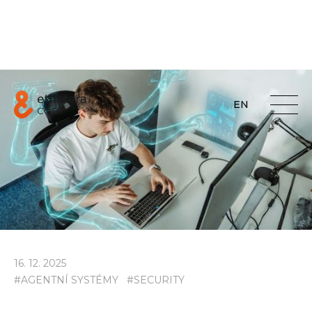
EN
16
.
12
.
2025
#
AGENTNÍ SYSTÉMY
#
SECURITY