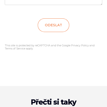
ODESLAT
This site is protected by reCAPTCHA and the Google
Privacy Policy
and
Terms of Service
apply.
Přečti si taky