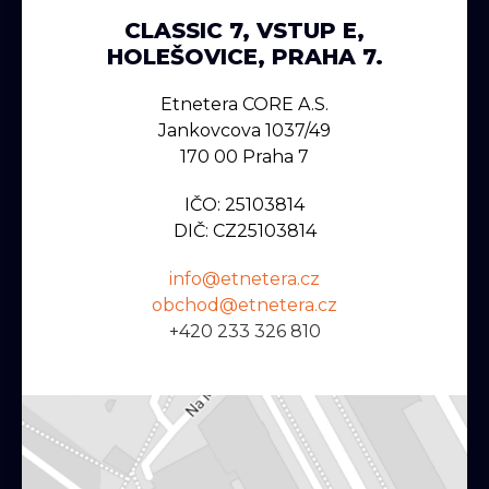
CLASSIC 7, VSTUP E,
HOLEŠOVICE, PRAHA 7.
Etnetera CORE A.s.
Jankovcova 1037/49
170 00 Praha 7
IČO: 25103814
DIČ: CZ25103814
info@etnetera.cz
obchod@etnetera.cz
+420 233 326 810