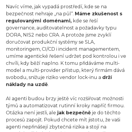
Navíc víme, jak vypadá prostředí, kde se na
bezpečnost nehraje „na půl“.
Máme zkušenost s
regulovanými doménami,
kde se řeší
governance, auditovatelnost a požadavky typu
DORA, NIS2 nebo CRA. A protože jsme zvyklí
doručovat produkční systémy se SLA,
monitoringem, CI/CD i incident managementem,
umíme agentické řešení udržet pod kontrolou i ve
chvíli, kdy běží naplno. K tomu přidáváme multi-
model a multi-provider přístup, který firmám dává
svobodu, snižuje riziko vendor lock-inu a
drží
náklady na uzdě
.
AI agenti budou brzy ještě víc rozšiřovat možnosti
týmů a automatizovat rutinní kroky napříč firmou.
Otázka není jestli, ale
jak bezpečně
je do těchto
procesů zapojit. Pokud chcete mít jistotu, že vaši
agenti nepřinášejí zbytečná rizika a stojí na