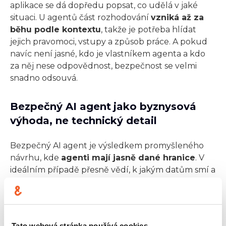
aplikace se dá dopředu popsat, co udělá v jaké
situaci. U agentů část rozhodování
vzniká až za
běhu podle kontextu
, takže je potřeba hlídat
jejich pravomoci, vstupy a způsob práce. A pokud
navíc není jasné, kdo je vlastníkem agenta a kdo
za něj nese odpovědnost, bezpečnost se velmi
snadno odsouvá.
Bezpečný AI agent jako byznysová
výhoda, ne technický detail
Bezpečný AI agent je výsledkem promyšleného
návrhu, kde
agenti mají jasně dané hranice
. V
ideálním případě přesně vědí, k jakým datům smí a
nesmí, jaké nástroje mohou používat, jaké akce
mohou spouštět a
v jakých situacích musí
finální krok potvrdit člověk
. Stejně důležité je i to,
že jejich chování je průběžně viditelné a
Tato webová stránka používá cookies