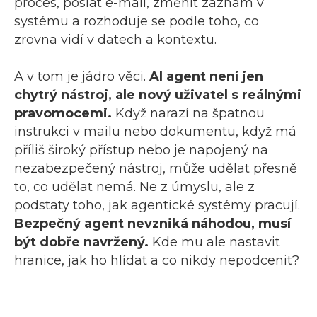
proces, poslat e-mail, změnit záznam v
systému a rozhoduje se podle toho, co
zrovna vidí v datech a kontextu.
A v tom je jádro věci.
AI agent není jen
chytrý nástroj, ale nový uživatel s reálnými
pravomocemi.
Když narazí na špatnou
instrukci v mailu nebo dokumentu, když má
příliš široký přístup nebo je napojený na
nezabezpečený nástroj, může udělat přesně
to, co udělat nemá. Ne z úmyslu, ale z
podstaty toho, jak agentické systémy pracují.
Bezpečný agent nevzniká náhodou, musí
být dobře navržený.
Kde mu ale nastavit
hranice, jak ho hlídat a co nikdy nepodcenit?