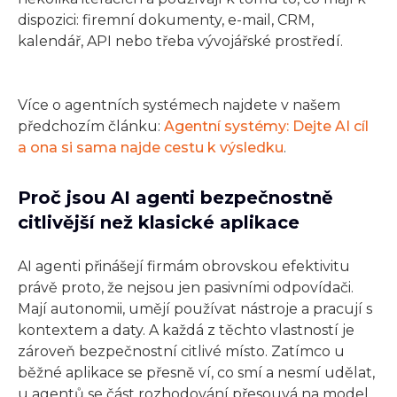
dispozici: firemní dokumenty, e-mail, CRM,
kalendář, API nebo třeba vývojářské prostředí.
Více o agentních systémech najdete v našem
předchozím článku:
Agentní systémy: Dejte AI cíl
a ona si sama najde cestu k výsledku
.
Proč jsou AI agenti bezpečnostně
citlivější než klasické aplikace
AI agenti přinášejí firmám obrovskou efektivitu
právě proto, že nejsou jen pasivními odpovídači.
Mají autonomii, umějí používat nástroje a pracují s
kontextem a daty. A každá z těchto vlastností je
zároveň bezpečnostní citlivé místo. Zatímco u
běžné aplikace se přesně ví, co smí a nesmí udělat,
u agentů se část rozhodování přesouvá na model