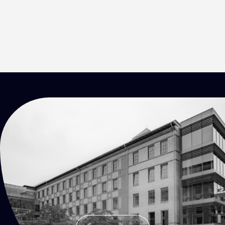
KONTAKTY
Přijď
na kafe