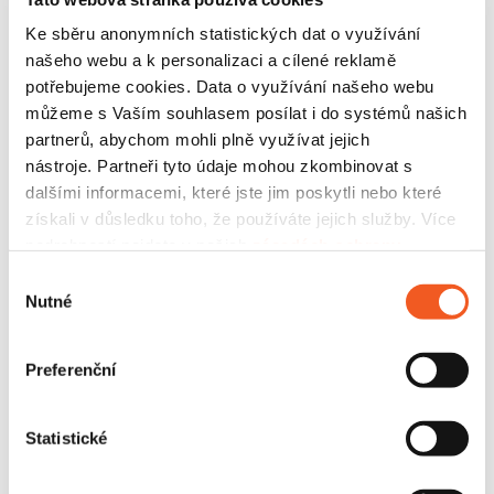
kontrolované v provozu, protože agenti pracují s
Ke sběru anonymních statistických dat o využívání
kontextem, který se neustále mění. Bezpečný
našeho webu a k personalizaci a cílené reklamě
agent je zkrátka takový, který má „ruce“ jen tam,
potřebujeme cookies. Data o využívání našeho webu
kde je to potřeba
, a pojistky všude tam,
kde by
můžeme s Vaším souhlasem posílat i do systémů našich
mohl udělat škodu
.
partnerů, abychom mohli plně využívat jejich
nástroje. Partneři tyto údaje mohou zkombinovat s
Co to přinese vašemu byznysu
dalšími informacemi, které jste jim poskytli nebo které
získali v důsledku toho, že používáte jejich služby. Více
Rychlejší adopci agentů napříč firmou
bez
podrobností najdete v našich
zásadách ochrany
obav, že se z pilotu stane riziko.
osobních údajů
.
Výběr
Nutné
Ochranu citlivých dat a know-how
, které
souhlasu
agenti používají i generují.
Menší riziko incidentů s reálným dopadem
Preferenční
(nechtěné akce v systémech, chybné zásahy
do procesů).
Statistické
Vyšší důvěru týmů i zákazníků
, protože
agenti jsou pod kontrolou a „dělají jen to, co