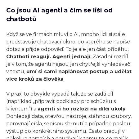
Co jsou AI agenti a čím se liší od
chatbotů
Když se ve firmách mluví o AI, mnoho lidí si stále
představuje chatovací okno, do kterého se napíše
dotaz a přijde odpověď. To je ale jen část příběhu.
Chatboti reagují. Agenti jednají.
Zásadní rozdíl
je v tom, že agenti nejsou jen chytřejší vyhledávač
v textu,
umí si sami naplánovat postup a udělat
více kroků za člověka
.
V praxi to obvykle vypadá tak, že se zadá cíl
(například „připravit podklady pro schůzku s
klientem“) a
agenti si ho rozloží na dílčí úkoly
.
Dohledají data, otevřou nástroje, stáhnou soubory,
porovnají čísla, sepíšou shrnutí a případně pošlou
výstup do konkrétního systému. Často pracují v
několika iteracích a používají k tomu to, co mají k