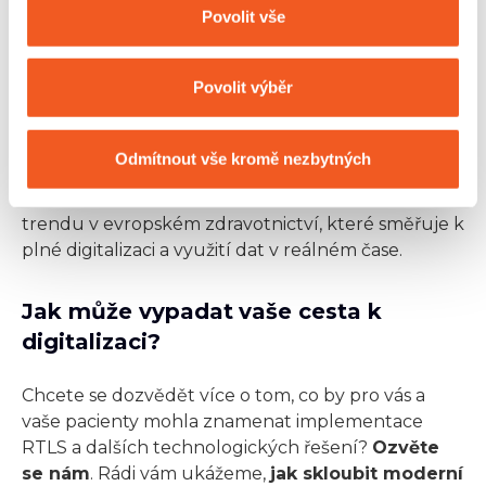
Povolit vše
výměně informací
mezi jednotlivými
nemocničními systémy i přeshraničně (v rámci
Evropské unie).
Povolit výběr
RTLS tak není jen hračka pro technicky
Odmítnout vše kromě nezbytných
zaměřené jedince nebo výsada špičkově
vybavených nemocnic.
Stává se součástí většího
trendu v evropském zdravotnictví, které směřuje k
plné digitalizaci a využití dat v reálném čase.
Jak může vypadat vaše cesta k
digitalizaci?
Chcete se dozvědět více o tom, co by pro vás a
vaše pacienty mohla znamenat implementace
RTLS a dalších technologických řešení?
Ozvěte
se nám
. Rádi vám ukážeme,
jak skloubit moderní