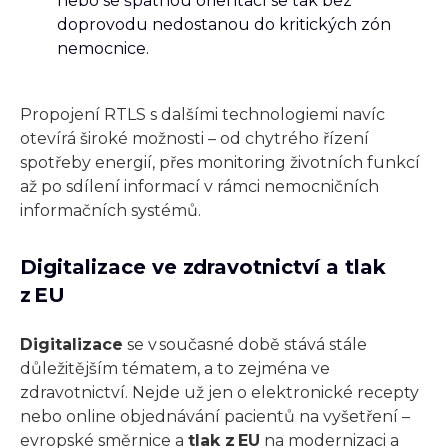
nebo se špatnou orientací se tak bez
doprovodu nedostanou do kritických zón
nemocnice.
Propojení RTLS s dalšími technologiemi navíc
otevírá široké možnosti – od chytrého řízení
spotřeby energií, přes monitoring životních funkcí
až po sdílení informací v rámci nemocničních
informačních systémů.
Digitalizace ve zdravotnictví a tlak
z EU
Digitalizace
se v současné době stává stále
důležitějším tématem, a to zejména ve
zdravotnictví. Nejde už jen o elektronické recepty
nebo online objednávání pacientů na vyšetření –
evropské směrnice a
tlak z EU
na modernizaci a