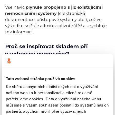
Vše navíc
plynule propojeno s již existujícími
nemocničními systémy
(elektronická
dokumentace, přístupové systémy atd.), což ve
výsledku snižuje administrativní zátěž a urychluje
tok informací.
Proč se inspirovat skladem při
navrhování nemocnice?
Faktem je, že
v průmyslu se RTLS řešení
používají už dlouho
. Například pro sledování
manipulačních vozíků, aby se optimalizovaly jejich
Tato webová stránka používá cookies
trasy a předešlo se krádežím nebo ztrátám zboží.
Ke sběru anonymních statistických dat o využívání
Tyto zkušenosti se dají výborně zúročit i ve
našeho webu a k personalizaci a cílené reklamě
zdravotnictví, kde jde zejména o rychlou reakci,
potřebujeme cookies. Data o využívání našeho webu
bezpečí a pohodlí pacientů.
můžeme s Vaším souhlasem posílat i do systémů našich
To, co bylo původně určeno pro dozor nad
partnerů, abychom mohli plně využívat jejich