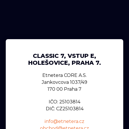
CLASSIC 7, VSTUP E,
HOLEŠOVICE, PRAHA 7.
Etnetera CORE A.s.
Jankovcova 1037/49
170 00 Praha 7
IČO: 25103814
DIČ: CZ25103814
info@etnetera.cz
obchod@etnetera.cz