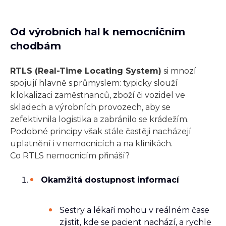
Od výrobních hal k nemocničním
chodbám
RTLS (Real-Time Locating System)
si mnozí
spojují hlavně s průmyslem: typicky slouží
k lokalizaci zaměstnanců, zboží či vozidel ve
skladech a výrobních provozech, aby se
zefektivnila logistika a zabránilo se krádežím.
Podobné principy však stále častěji nacházejí
uplatnění i v nemocnicích a na klinikách.
Co RTLS nemocnicím přináší?
Okamžitá dostupnost informací
Sestry a lékaři mohou v reálném čase
zjistit, kde se pacient nachází, a rychle