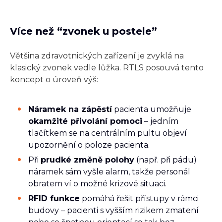
Více než “zvonek u postele”
Většina zdravotnických zařízení je zvyklá na
klasický zvonek vedle lůžka. RTLS posouvá tento
koncept o úroveň výš:
Náramek na zápěstí
pacienta umožňuje
okamžité přivolání pomoci
– jedním
tlačítkem se na centrálním pultu objeví
upozornění o poloze pacienta.
Při
prudké změně polohy
(např. při pádu)
náramek sám vyšle alarm, takže personál
obratem ví o možné krizové situaci.
RFID funkce
pomáhá řešit přístupy v rámci
budovy – pacienti s vyšším rizikem zmatení