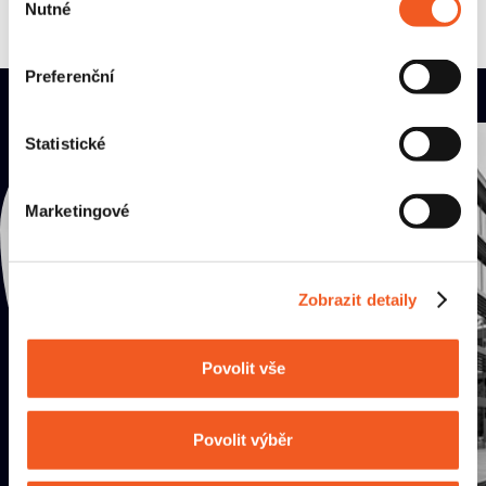
Nutné
souhlasu
Preferenční
KONTAKTY
Statistické
Přijď
Marketingové
na kafe
Zobrazit detaily
Povolit vše
JAK K NÁM?
Povolit výběr