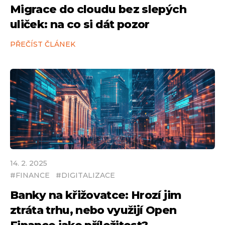
Migrace do cloudu bez slepých
uliček: na co si dát pozor
PŘEČÍST ČLÁNEK
14
.
2
.
2025
#
FINANCE
#
DIGITALIZACE
Banky na křižovatce: Hrozí jim
ztráta trhu, nebo využijí Open