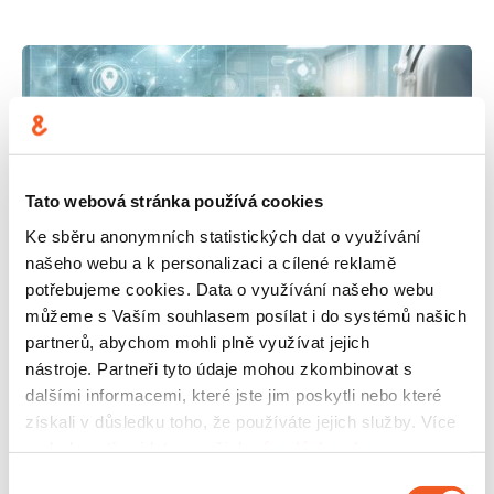
Tato webová stránka používá cookies
Ke sběru anonymních statistických dat o využívání
7
.
1
.
2025
našeho webu a k personalizaci a cílené reklamě
#
INOVACE
#
DIGITALIZACE
potřebujeme cookies. Data o využívání našeho webu
můžeme s Vaším souhlasem posílat i do systémů našich
RTLS ve zdravotnictví: když
partnerů, abychom mohli plně využívat jejich
technologie z průmyslu zachraňují
nástroje. Partneři tyto údaje mohou zkombinovat s
životy
dalšími informacemi, které jste jim poskytli nebo které
získali v důsledku toho, že používáte jejich služby. Více
PŘEČÍST ČLÁNEK
podrobností najdete v našich
zásadách ochrany
osobních údajů
.
Výběr