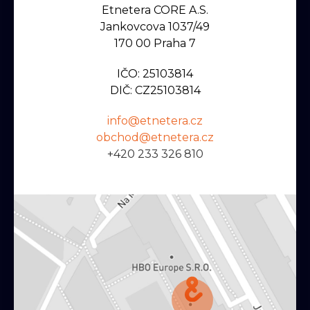
Etnetera CORE A.s.
Jankovcova 1037/49
170 00 Praha 7
IČO: 25103814
DIČ: CZ25103814
info@etnetera.cz
obchod@etnetera.cz
+420 233 326 810