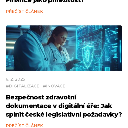
Finance jako příležitost?
PŘEČÍST ČLÁNEK
6
.
2
.
2025
#
DIGITALIZACE
#
INOVACE
Bezpečnost zdravotní
dokumentace v digitální éře: Jak
splnit české legislativní požadavky?
PŘEČÍST ČLÁNEK