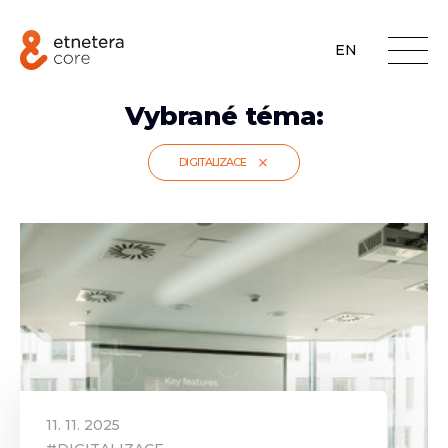
EN
Vybrané téma:
DIGITALIZACE
11
.
11
.
2025