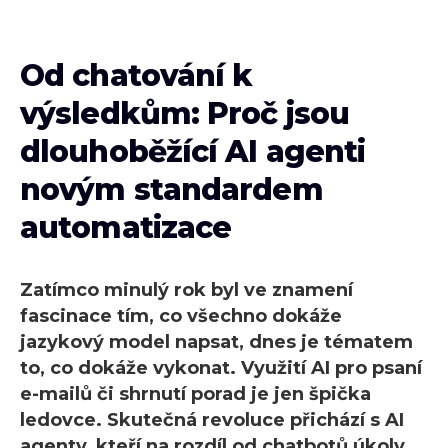
Od chatování k
výsledkům: Proč jsou
dlouhoběžící AI agenti
novým standardem
automatizace
Zatímco minulý rok byl ve znamení
fascinace tím, co všechno dokáže
jazykový model napsat, dnes je tématem
to, co dokáže vykonat. Využití AI pro psaní
e-mailů či shrnutí porad je jen špička
ledovce. Skutečná revoluce přichází s AI
agenty, kteří na rozdíl od chatbotů úkoly