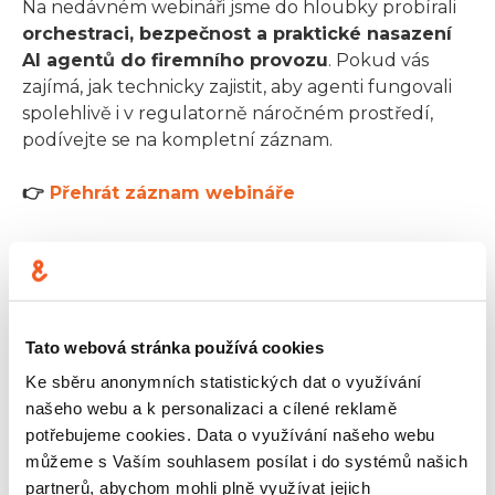
Na nedávném webináři jsme do hloubky probírali
orchestraci, bezpečnost a praktické nasazení
AI agentů do firemního provozu
. Pokud vás
zajímá, jak technicky zajistit, aby agenti fungovali
spolehlivě i v regulatorně náročném prostředí,
podívejte se na kompletní záznam.
👉
Přehrát záznam webináře
Mám zájem o agentní
Tato webová stránka používá cookies
systém
Ke sběru anonymních statistických dat o využívání
našeho webu a k personalizaci a cílené reklamě
potřebujeme cookies. Data o využívání našeho webu
můžeme s Vaším souhlasem posílat i do systémů našich
partnerů, abychom mohli plně využívat jejich