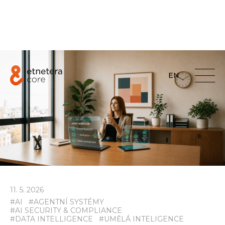
EN
11
.
5
.
2026
#
AI
#
AGENTNÍ SYSTÉMY
#
AI SECURITY & COMPLIANCE
#
DATA INTELLIGENCE
#
UMĚLÁ INTELIGENCE