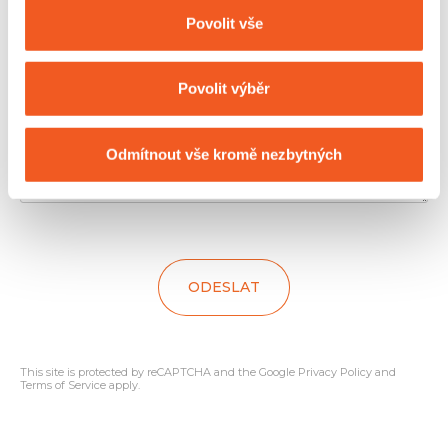
Povolit vše
S čím Vám můžeme pomoci
Povolit výběr
Odmítnout vše kromě nezbytných
ODESLAT
This site is protected by reCAPTCHA and the Google
Privacy Policy
and
Terms of Service
apply.