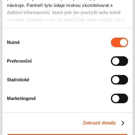
nástroje. Partneři tyto údaje mohou zkombinovat s
dalšími informacemi, které jste jim poskytli nebo které
Jméno*
získali v důsledku toho, že používáte jejich služby. Více
podrobností najdete v našich
zásadách ochrany
osobních údajů
.
Výběr
Nutné
souhlasu
Příjmení*
Preferenční
Statistické
E-mail*
Marketingové
Předmět poptávky*
Zobrazit detaily