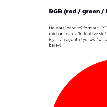
RGB (red / green / 
Nejstarší barevný formát v CSS
míchání barev. Jednotlivé složk
(cyan / magenta / yellow / bla
barev).