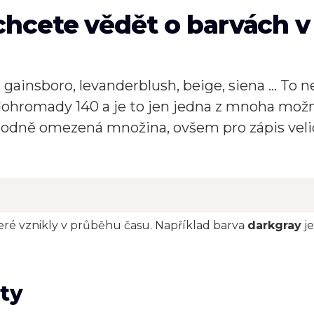
chcete vědět o barvách v
l, gainsboro, levanderblush, beige, siena ... To 
h dohromady 140 a je to jen jedna z mnoha mo
 hodně omezená množina, ovšem pro zápis velic
teré vznikly v průběhu času. Například barva
darkgray
je
ty