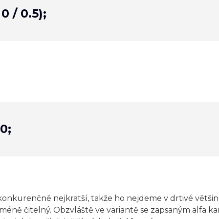
0 / 0.5);
0;
onkurenčně nejkratší, takže ho nejdeme v drtivé většin
ně čitelný. Obzvláště ve variantě se zapsaným alfa k