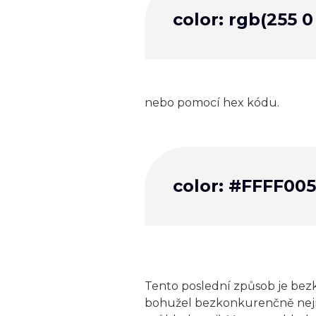
color: rgb(255 0 
nebo pomocí hex kódu.
color: #FFFF005
Tento poslední způsob je bezk
bohužel bezkonkurenčně nejmé