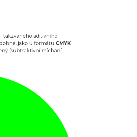
cí takzvaného aditivního
 podobné, jako u formátu
CMYK
cený (subtraktivní míchání