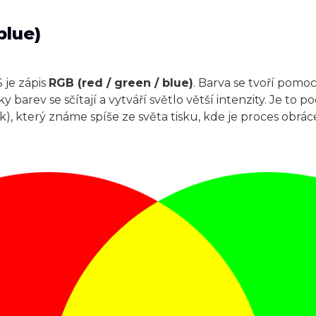
blue)
 je zápis
RGB (red / green / blue)
. Barva se tvoří pomo
y barev se sčítají a vytváří světlo větší intenzity. Je to
ck), který známe spíše ze světa tisku, kde je proces obrá