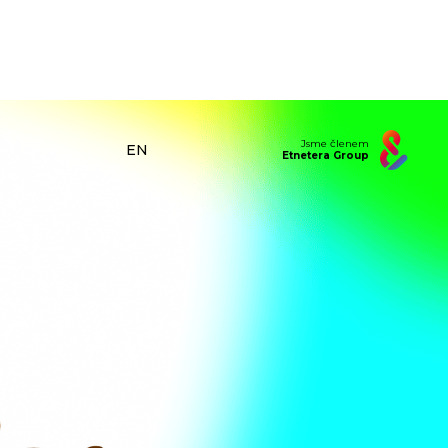
Jsme členem
EN
Etnetera Group