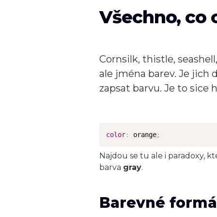
Všechno, co 
Cornsilk, thistle, seashel
ale jména barev. Je jic
zapsat barvu. Je to sice
color
:
 orange
;
Najdou se tu ale i paradoxy, k
barva
gray
.
Barevné formá