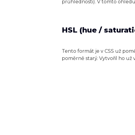
průhlednosti). V tomto ohledu 
HSL (hue / saturati
Tento formát je v CSS už pomě
poměrně starý. Vytvořil ho už 