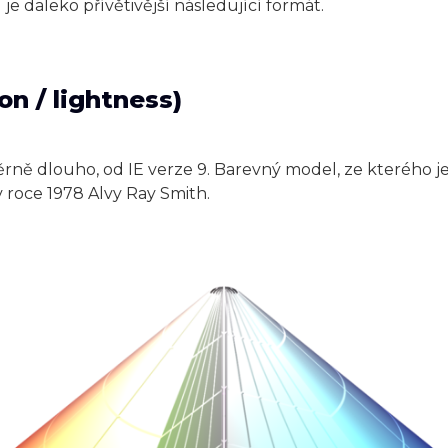
je daleko přívětivější následující formát.
on / lightness)
rně dlouho, od IE verze 9. Barevný model, ze kterého j
v roce 1978 Alvy Ray Smith.