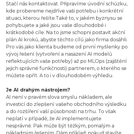
Stačí nás kontaktovat. Připravíme úvodní schůzku,
kde probereme nejdříve vaši potřebu i konkrétní
situaci, kterou řešíte.Také to, v jakém byznysu se
pohybujete a jaké jsou vaše dlouhodobé i
krátkodobé cíle. Na to jsme schopni postavit akční
plán AI kroků, abyste těchto cílů jako firma dosáhli.
Pro vás jako klienta budeme od první myšlenky po
vývoj řešení (vytvoření a nasazení AI modelů
reflektujících vaše potřeby) až po MLOps (zajištění
jejich správné funkčnosti) partnerem, o kterého se
můžete opřít. A to i v dlouhodobém výhledu.
Je AI drahým nástrojem?
AI není v pravém slova smyslu nákladem, ale
investicí do zlepšení vašeho obchodního výsledku
a do rozšíření vaší působnosti na trhu. To však
neplatí v případě, že AI implementujete
nesprávně. Pak může být těžkým, pomalým a
nákladným řešením. Dám příklad: pokud stavíte