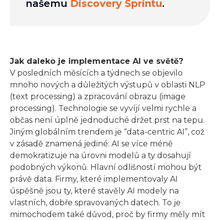
našemu
Discovery Sprintu
.
Jak daleko je implementace AI ve světě?
V posledních měsících a týdnech se objevilo
mnoho nových a důležitých výstupů v oblasti NLP
(text processing) a zpracování obrazu (image
processing). Technologie se vyvíjí velmi rychle a
občas není úplně jednoduché držet prst na tepu.
Jiným globálním trendem je “data-centric AI”, což
v zásadě znamená jediné: AI se více méně
demokratizuje na úrovni modelů a ty dosahují
podobných výkonů. Hlavní odlišností mohou být
právě data. Firmy, které implementovaly AI
úspěšně jsou ty, které stavěly AI modely na
vlastních, dobře spravovaných datech. To je
mimochodem také důvod, proč by firmy měly mít