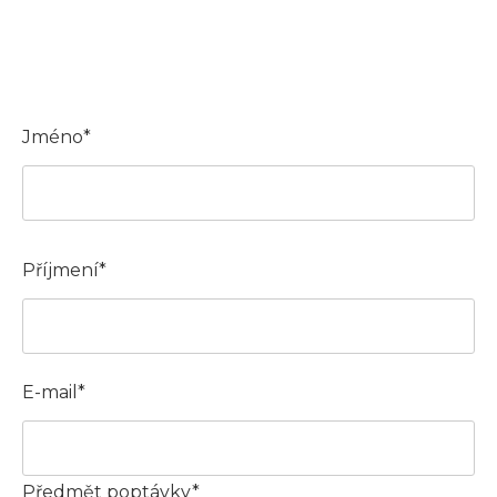
Jméno*
Příjmení*
E-mail*
Předmět poptávky*