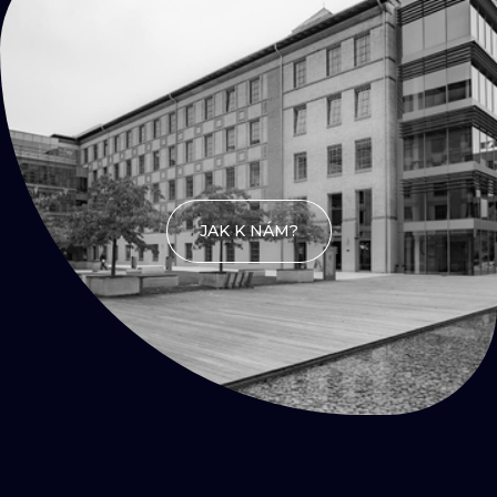
Přijď
na kafe
JAK K NÁM?