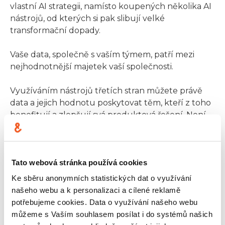
vlastní AI strategii, namísto koupených několika AI
nástrojů, od kterých si pak slibují velké
transformační dopady.
Vaše data, společně s vaším týmem, patří mezi
nejhodnotnější majetek vaší společnosti.
Využíváním nástrojů třetích stran můžete právě
data a jejich hodnotu poskytovat těm, kteří z toho
benefitují a zlepšují svá produktová řešení. Není
také špatný nápad budovat svá vlastní řešení tam,
kde potřebujete využívat citlivá data. Ochrana dat
klientů i intelektuálního vlastnictví je ostatně také
Tato webová stránka používá cookies
naším cílem. Samozřejmě, že pokud firmy předem
investují do strategie nakládání s daty a do
Ke sběru anonymních statistických dat o využívání
vytváření kvalitních datových souborů, AI řešení
našeho webu a k personalizaci a cílené reklamě
mohou na tomto velmi dobře stavět a stát se
potřebujeme cookies. Data o využívání našeho webu
silným nástrojem.
můžeme s Vaším souhlasem posílat i do systémů našich