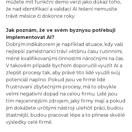
můžete mít funkční demo verzi jako důkaz toho,
že nad identifikací a validací AI řešení nemusíte
trávit měsíce či dokonce roky.
Jak poznám, že ve svém byznysu potřebuji
implementovat AI?
Dobrým indikátorem je například situace, kdy vaši
nejlepší zaměstnanci tráví většinu času rutinními,
méně kvalifikovanými činnostmi náročnými na čas.
V takovém případě bychom doporučili využít AI a
zlepšit procesy tak, aby právě tito lidé využili svůj
potenciál naplno. Pokud jsou ve firmě lidé
frustrovaní zbytečnými procesy, má to obvykle
velmi negativní dopad na celou firmu. Lidé jsou
tím nejcennějším zdrojem, jaký firmy mají a pokud
jim dokážete určitými nástroji ulehčit práci, budou
šťastnější, budou pracovat lépe a to přinese skvělé
výsledky celé firmě.