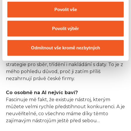
limitovány potřebnými náklady. Zahraniční
společnosti více hledí do budoucnosti a AI
Povolit vše
dokážou vidět nejen jako okamžitý benefit.
Chápou, že s AI mohou dosáhnout mnohem
Povolit výběr
větších přínosů, pokud ji přijmou jako integrální
součást firmy, ne jako specifický nástroj pro řešení
jedné specifické věci. Aby AI doručila všechno to,
Odmítnout vše kromě nezbytných
co doručit může, je potřeba ji začít stavět od
základu a s využitím dat. První, co musíte zvážit, je
strategie pro sběr, třídění i nakládání s daty. To je z
mého pohledu důvod, proč ji zatím příliš
nezahrnují právě české firmy.
Co osobně na AI nejvíc baví?
Fascinuje mě fakt, že existuje nástroj, kterým
můžete velmi rychle předstihnout konkurenci. A je
neuvěřitelné, co všechno máme díky těmto
zajímavým nástrojům ještě před sebou…