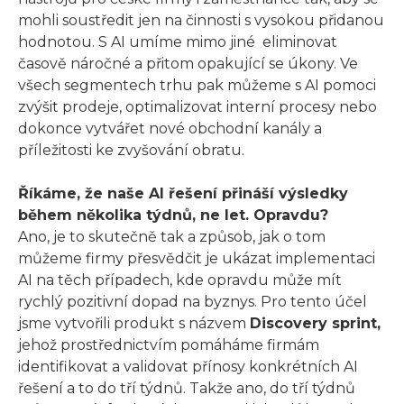
mohli soustředit jen na činnosti s vysokou přidanou
hodnotou. S AI umíme mimo jiné eliminovat
časově náročné a přitom opakující se úkony. Ve
všech segmentech trhu pak můžeme s AI pomoci
zvýšit prodeje, optimalizovat interní procesy nebo
dokonce vytvářet nové obchodní kanály a
příležitosti ke zvyšování obratu.
Říkáme, že naše AI řešení přináší výsledky
během několika týdnů, ne let. Opravdu?
Ano, je to skutečně tak a způsob, jak o tom
můžeme firmy přesvědčit je ukázat implementaci
AI na těch případech, kde opravdu může mít
rychlý pozitivní dopad na byznys. Pro tento účel
jsme vytvořili produkt s názvem
Discovery sprint,
jehož prostřednictvím pomáháme firmám
identifikovat a validovat přínosy konkrétních AI
řešení a to do tří týdnů. Takže ano, do tří týdnů