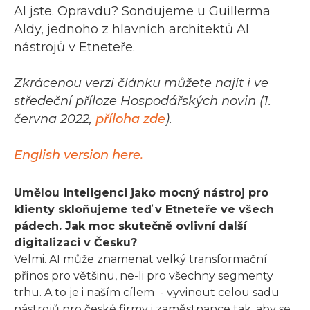
AI jste. Opravdu? Sondujeme u Guillerma
Aldy, jednoho z hlavních architektů AI
nástrojů v Etneteře.
Zkrácenou verzi článku můžete najít i ve
středeční příloze Hospodářských novin (1.
června 2022,
příloha zde
).
English version here.
Umělou inteligenci jako mocný nástroj pro
klienty skloňujeme teď v Etneteře ve všech
pádech. Jak moc skutečně ovlivní další
digitalizaci v Česku?
Velmi. AI může znamenat velký transformační
přínos pro většinu, ne-li pro všechny segmenty
trhu. A to je i naším cílem - vyvinout celou sadu
nástrojů pro české firmy i zaměstnance tak, aby se