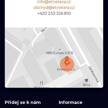
info@etnetera.cz
obchod@etnetera.cz
+420 233 326 810
Přidej se k nám
Informace