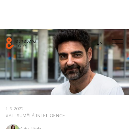
EN
1
.
6
.
2022
#
AI
#
UMĚLÁ INTELIGENCE
Autor článku