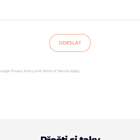
ODESLAT
 Google
Privacy Policy
and
Terms of Service
apply.