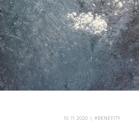
10
.
11
.
2020
|
#
BENEFITY