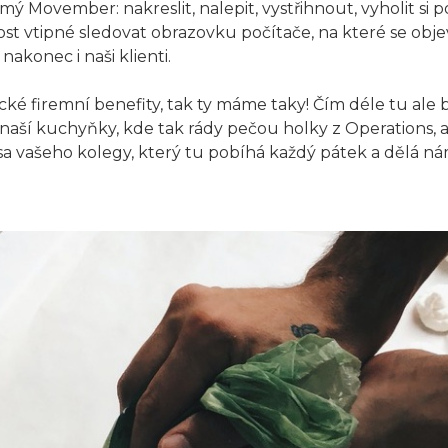
mý Movember: nakreslit, nalepit, vystřihnout, vyholit si 
st vtipné sledovat obrazovku počítače, na které se objevi
 nakonec i naši klienti.
ické firemní benefity, tak ty máme taky! Čím déle tu ale b
naší kuchyňky, kde tak rády pečou holky z Operations, al
 vašeho kolegy, který tu pobíhá každý pátek a dělá ná