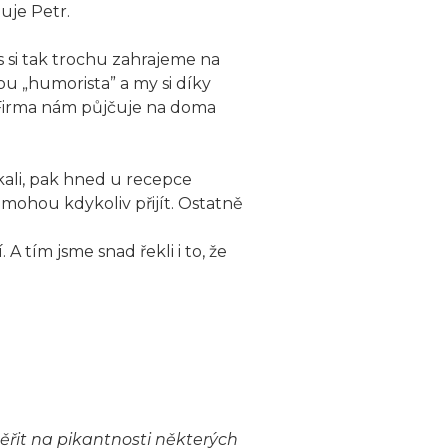
zuje Petr.
 si tak trochu zahrajeme na
ou „humorista” a my si díky
Firma nám půjčuje na doma
ali, pak hned u recepce
 mohou kdykoliv přijít. Ostatně
A tím jsme snad řekli i to, že
ěřit na pikantnosti některých