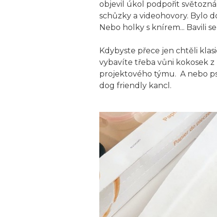
objevil úkol podpořit světozná
schůzky a videohovory. Bylo do
Nebo holky s knírem... Bavili se
Kdybyste přece jen chtěli klas
vybavíte třeba vůni kokosek z 
projektového týmu. A nebo psa
dog friendly kancl.