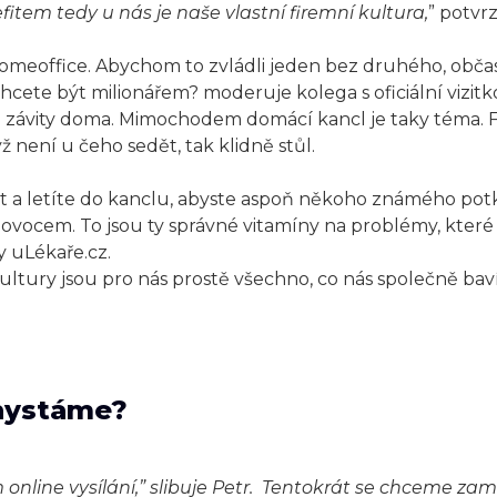
item tedy u nás je naše vlastní firemní kultura,
” potvr
homeoffice. Abychom to zvládli jeden bez druhého, občas
 Chcete být milionářem? moderuje kolega s oficiální vizitk
ávity doma. Mimochodem domácí kancl je taky téma. 
dyž není u čeho sedět, tak klidně stůl.
t a letíte do kanclu, abyste aspoň někoho známého potk
 ovocem. To jsou ty správné vitamíny na problémy, které
 uLékaře.cz.
ultury jsou pro nás prostě všechno, co nás společně baví. 
chystáme?
nline vysílání,” slibuje Petr. Tentokrát se chceme zam