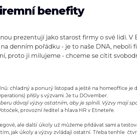
iremní benefity
nou prezentují jako starost firmy o své lidi. V 
 na denním pořádku - je to naše DNA, neboli fi
, proto ji milujeme - chceme se cítit svobodně
nů: chladný a ponurý listopad a ještě na homeoffice je d
erations) přišly s výzvami. Je tu DOvember.
 dávají výzvy ostatním, aby je splnili. Výzvy mají sp
Votoček, provozní ředitel a hlava HR v Etneteře.
gové, ale další úkoly už můžeme přidávat sami a testova
 tím, jak úkoly a výzvy zvládají ostatní. Třeba tenhle čt