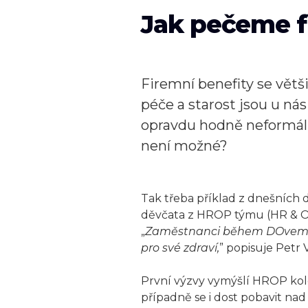
Jak pečeme f
Firemní benefity se větši
péče a starost jsou u nás
opravdu hodně neformální
není možné?
Tak třeba příklad z dnešních d
děvčata z HROP týmu (HR & Op
„
Zaměstnanci během DOvemberu
pro své zdraví,
” popisuje Petr 
První výzvy vymýšlí HROP kole
případně se i dost pobavit nad