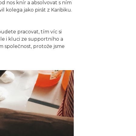
pod nos knír a absolvovat s ním
l kolega jako pirát z Karibiku.
udete pracovat, tím víc si
e i kluci ze supportního a
m společnost, protože jsme