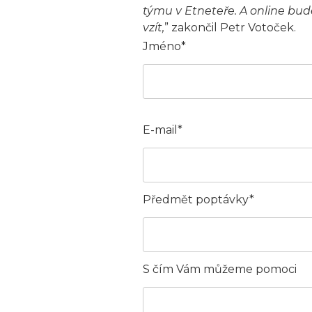
týmu v Etneteře. A online bude
vzít,
” zakončil Petr Votoček.
Jméno*
E-mail*
Předmět poptávky*
S čím Vám můžeme pomoci