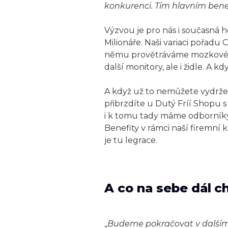
konkurenci. Tím hlavním benef
Výzvou je pro nás i současná 
Milionáře. Naši variaci pořadu
němu provětráváme mozkové z
další monitory, ale i židle. A k
A když už to nemůžete vydrže
přibrzdíte u Dutý Fríí Shopu s
i k tomu tady máme odborníky
Benefity v rámci naší firemní k
je tu legrace.
A co na sebe dál 
„
Budeme pokračovat v dalším o