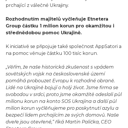
prchající z válečné Ukrajiny.
Rozhodnutím majitelů vyčleňuje Etnetera
Group částku 1 milion korun pro okamžitou i
střednědobou pomoc Ukrajině.
K iniciativě se připojuje také společnost AppSatori a
na pomoc věnuje částku 100 tisíc korun.
„Věřím, že naše historická zkušenost s vpádem
sovětských vojsk na československé území
pomáhá probouzet Evropu k rozhodné obraně.
Lidé na Ukrajině bojují o holý život. Jsme firma se
svobodou v srdci, proto jsme okamžitě odeslali půl
milionu korun na konto SOS Ukrajina a další půl
milion korun vyčlěňujeme pro poskytnutí azylu a
bezpečí lidem prchajícím ze svých domovů. Naše
dveře jsou otevřené,“ říká Martin Palička, CEO