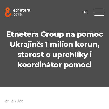
EN
Etnetera Group na pomoc
Ukrajině: 1 milion korun,
starost o uprchlíky i
koordinátor pomoci
28
.
2
.
2022