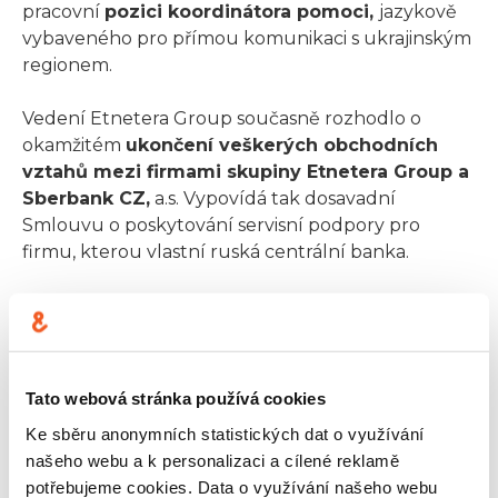
pracovní
pozici koordinátora pomoci,
jazykově
vybaveného pro přímou komunikaci s ukrajinským
regionem.
Vedení Etnetera Group současně rozhodlo o
okamžitém
ukončení veškerých obchodních
vztahů mezi firmami skupiny Etnetera Group a
Sberbank CZ,
a.s. Vypovídá tak dosavadní
Smlouvu o poskytování servisní podpory pro
firmu, kterou vlastní ruská centrální banka.
O Etnetera Group, a.s.:
Společnost
Etnetera Group
je prostřednictvím
Tato webová stránka používá cookies
společností
Etnetera, Etnetera Motion,
Etnetera
Ke sběru anonymních statistických dat o využívání
Activate
a
Etnetera Sense
zkušeným partnerem
našeho webu a k personalizaci a cílené reklamě
klientů při rozvoji digitální formy podnikání.
potřebujeme cookies. Data o využívání našeho webu