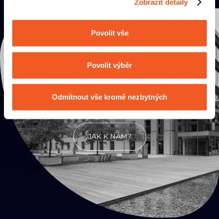
Zobrazit detaily
KONTAKTY
Přijď
Povolit vše
na kafe
Povolit výběr
Odmítnout vše kromě nezbytných
JAK K NÁM?