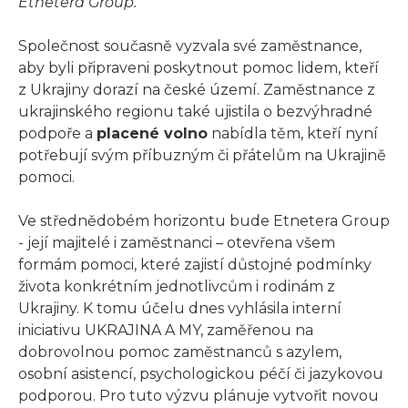
Etnetera Group.
Společnost současně vyzvala své zaměstnance,
aby byli připraveni poskytnout pomoc lidem, kteří
z Ukrajiny dorazí na české území. Zaměstnance z
ukrajinského regionu také ujistila o bezvýhradné
podpoře a
placené volno
nabídla těm, kteří nyní
potřebují svým příbuzným či přátelům na Ukrajině
pomoci.
Ve střednědobém horizontu bude Etnetera Group
- její majitelé i zaměstnanci – otevřena všem
formám pomoci, které zajistí důstojné podmínky
života konkrétním jednotlivcům i rodinám z
Ukrajiny. K tomu účelu dnes vyhlásila interní
iniciativu UKRAJINA A MY, zaměřenou na
dobrovolnou pomoc zaměstnanců s azylem,
osobní asistencí, psychologickou péčí či jazykovou
podporou. Pro tuto výzvu plánuje vytvořit novou