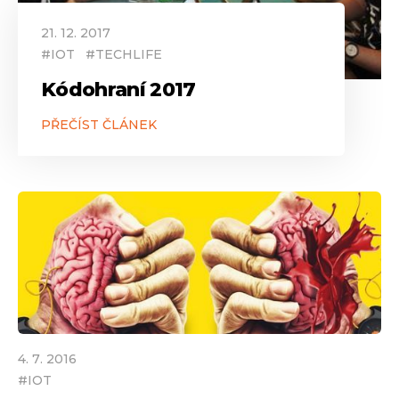
21
.
12
.
2017
#
IOT
#
TECHLIFE
Kódohraní 2017
PŘEČÍST ČLÁNEK
4
.
7
.
2016
#
IOT