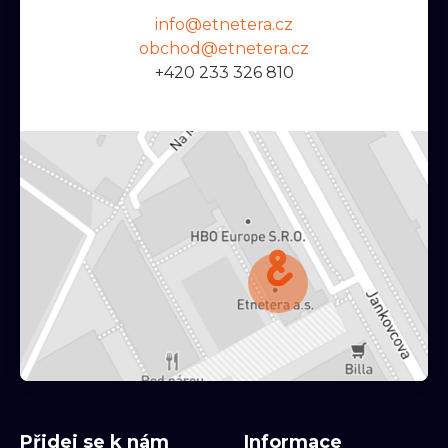
info@etnetera.cz
obchod@etnetera.cz
+420 233 326 810
Přidej se k nám
Informace