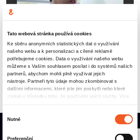
Tato webová stránka používá cookies
1
.
6
.
2016
#
MACHINE LEARNING
#
IOT
Ke sběru anonymních statistických dat o využívání
našeho webu a k personalizaci a cílené reklamě
Machine learning: rozhovor s
potřebujeme cookies. Data o využívání našeho webu
Aničkou & Centim
můžeme s Vaším souhlasem posílat i do systémů našich
partnerů, abychom mohli plně využívat jejich
PŘEČÍST ČLÁNEK
nástroje. Partneři tyto údaje mohou zkombinovat s
dalšími informacemi, které jste jim poskytli nebo které
získali v důsledku toho, že používáte jejich služby. Více
podrobností najdete v našich
zásadách ochrany
osobních údajů
.
Výběr
Nutné
souhlasu
KONTAKTY
Preferenční