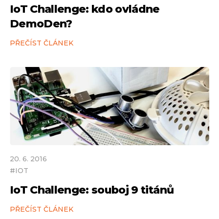
IoT Challenge: kdo ovládne
DemoDen?
PŘEČÍST ČLÁNEK
20
.
6
.
2016
#
IOT
IoT Challenge: souboj 9 titánů
PŘEČÍST ČLÁNEK