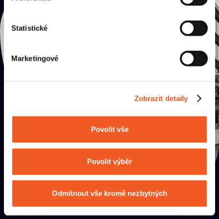
Přijď
na kafe
Statistické
Marketingové
Zobrazit detaily
JAK K NÁM?
Povolit vše
Povolit výběr
Odmítnout vše kromě nezbytných